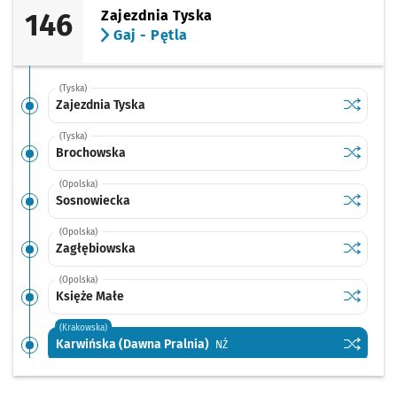
146
Zajezdnia Tyska
Gaj - Pętla
(Tyska)
Sprawdź p
Zajezdnia
Zajezdnia Tyska
(Tyska)
Sprawdź p
Brochow
Brochowska
(Opolska)
Sprawdź p
Sosnowi
Sosnowiecka
(Opolska)
Sprawdź p
Zagłębio
Zagłębiowska
(Opolska)
Sprawdź p
Księże M
Księże Małe
(Krakowska)
Sprawdź p
Karwińsk
Karwińska (Dawna Pralnia)
Przystanek na życzenie
NŻ
(Krakowska)
Sprawdź prop
Park Wschod
Czas pr
Park Wschodni
1'
Przystanek na życzenie
NŻ