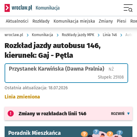
Serwis informacyjny wroclaw.pl podserwis: Komunikacja
Menu
Aktualności
Rozkłady
Komunikacja miejska
Zmiany
Piesi
Row
wroclaw.pl
Komunikacja
Rozkłady jazdy MPK
Linia 146
Autobu
Rozkład jazdy autobusu 146,
kierunek: Gaj - Pętla
Przystanek Karwińska (Dawna Pralnia)
Przystanek 
NŻ
Słupek: 25108
Ostatnia aktualizacja:
18.07.2026
Linia zmieniona
Zmiany w rozkładach
linii 146
ROZWIŃ
Poradnik Mieszkańca