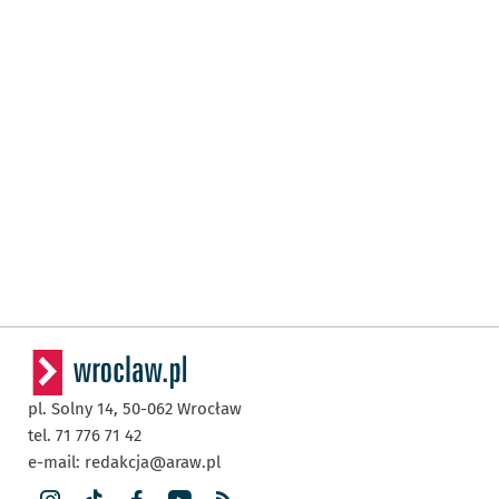
pl. Solny 14,
50-062
Wrocław
tel. 71 776 71 42
e-mail:
redakcja@araw.pl