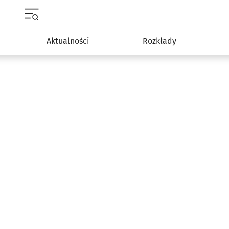
Menu główne portalu wroclaw.pl
Aktualności
Rozkłady