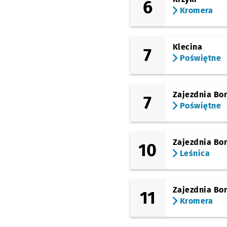
6
Kromera
Klecina
7
Poświętne
Zajezdnia Bo
7
Poświętne
Zajezdnia Bo
10
Leśnica
Zajezdnia Bo
11
Kromera