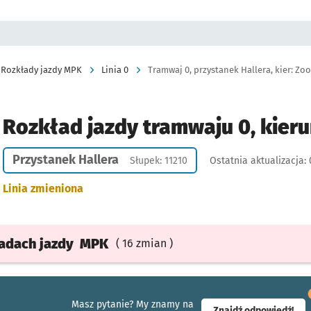
a
Rozkłady jazdy MPK
Linia 0
Tramwaj 0, przystanek Hallera, kier: Zoo
Rozkład jazdy tramwaju 0, kieru
Przystanek Hallera
Słupek: 11210
Ostatnia aktualizacja:
Linia zmieniona
ładach
jazdy
MPK
( 16 zmian )
Masz pytanie? My znamy na
- ot
Znajdź odpowiedź!