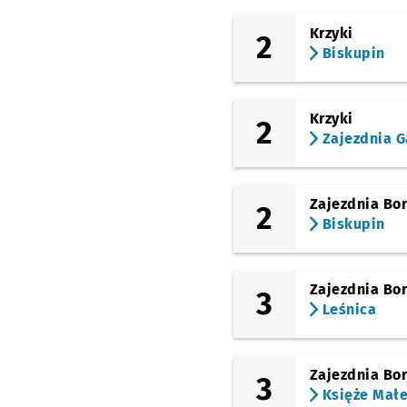
Pl. Nowy Targ
Krzyki
2
(Piaskowa)
Biskupin
Hala Targowa
(Sienkiewicza)
Pl. Bema
Krzyki
2
Zajezdnia G
(Wyszyńskiego)
Ogród Botaniczny
(Wyszyńskiego)
Katedra
Zajezdnia Bo
2
Biskupin
(Szczytnicka)
Reja
(rondo Reagana)
Zajezdnia Bo
Pl. Grunwaldzki
3
Leśnica
(Curie-Skłodowskiej)
Kliniki - Politechnika
Wrocławska
Zajezdnia Bo
3
(Wróblewskiego)
Księże Mał
Hala Stulecia