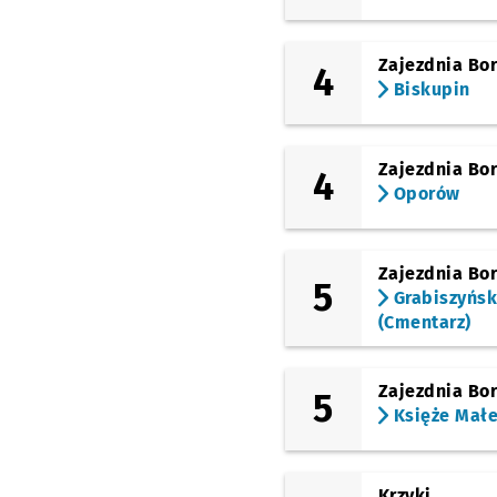
(Wróblewskiego)
Zoo
Zajezdnia Bo
4
Biskupin
Zajezdnia Bo
4
Oporów
Zajezdnia Bo
5
Grabiszyńs
(Cmentarz)
Zajezdnia Bo
5
Księże Mał
Krzyki