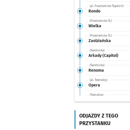
(pl. Powstańców Śląskich)
Rondo
(Powstańców Śl.)
Wielka
(Powstańców Śl.)
Zaolziańska
(Świdnicka)
Arkady (Capitol)
(Świdnicka)
Renoma
(pl. Teatralny)
Opera
(Teatralna)
Park Staromiejski
(bł. Czesława)
Galeria
ODJAZDY Z TEGO
Dominikańska
PRZYSTANKU
(św. Katarzyny)