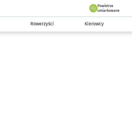
Powietrze
we Wrocławiu
munikacja
umiarkowane
Rowerzyści
Kierowcy