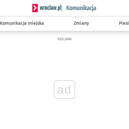
Serwis informacyjny wroclaw.pl podserwis: Ko
Komunikacja miejska
Zmiany
Piesi
REKLAMA
ad