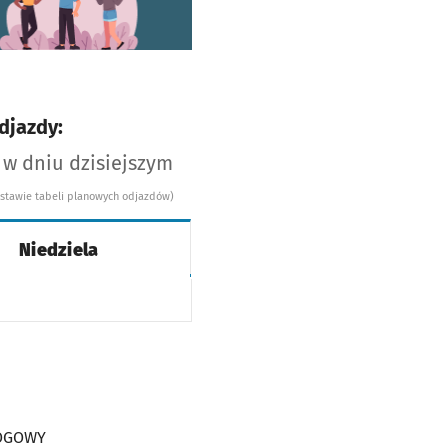
djazdy:
 w dniu dzisiejszym
dstawie tabeli planowych odjazdów)
Niedziela
WY
OPODŁOGOWY
ŁOGOWY