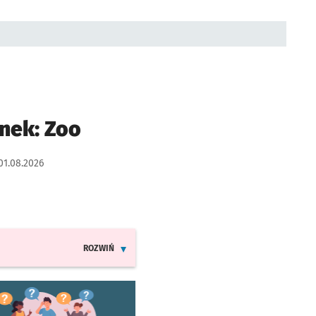
nek: Zoo
01.08.2026
ROZWIŃ
INFORMACJE O ZMIANACH W ROZKŁADACH JAZDY MPK
worzy się w nowej karcie