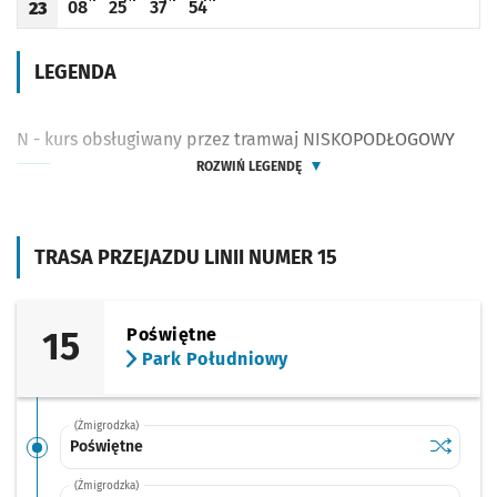
08
25
37
54
23
Odjazd
minut po godzinie 23
Odjazd
minut po godzinie 23
Odjazd
minut po godzinie 23
Odjazd
minut po godzinie 23
Godzina odjazdu
LEGENDA
N - kurs obsługiwany przez tramwaj NISKOPODŁOGOWY
ROZWIŃ LEGENDĘ
TRASA PRZEJAZDU LINII NUMER 15
15
Poświętne
Park Południowy
(Żmigrodzka)
Sprawdź p
Poświętn
Poświętne
(Żmigrodzka)