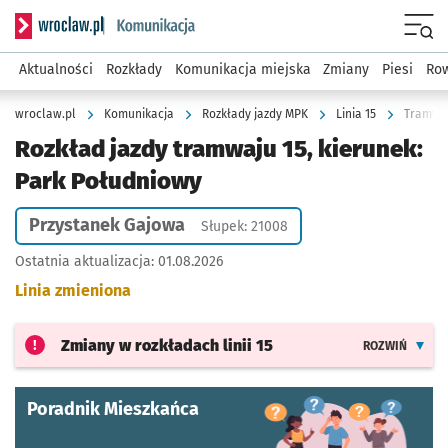
Serwis informacyjny wroclaw.pl podserwis: Komunikacja
Menu
Aktualności
Rozkłady
Komunikacja miejska
Zmiany
Piesi
Row
wroclaw.pl
Komunikacja
Rozkłady jazdy MPK
Linia 15
Tramwaj
Rozkład jazdy tramwaju 15, kierunek:
Park Południowy
Przystanek Gajowa
Słupek: 21008
Ostatnia aktualizacja:
01.08.2026
Linia zmieniona
Zmiany w rozkładach
linii 15
ROZWIŃ
Poradnik Mieszkańca