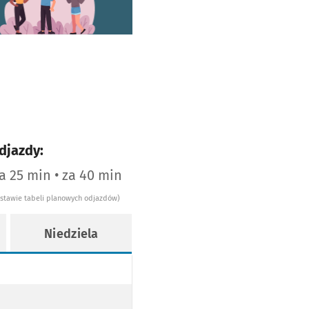
djazdy:
za 25 min • za 40 min
dstawie tabeli planowych odjazdów)
Niedziela
OPODŁOGOWY
EZ TRAMWAJ NISKOPODŁOGOWY
WY
AJ NISKOPODŁOGOWY