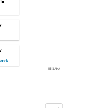
bin
y
y
orek
REKLAMA