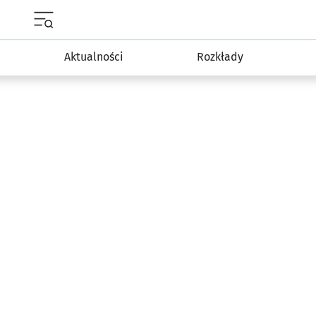
Menu główne portalu wroclaw.pl
Aktualności
Rozkłady