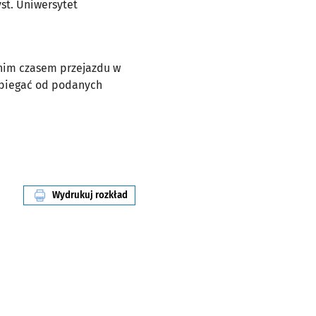
yst. Uniwersytet
dnim czasem przejazdu w
dbiegać od podanych
Wydrukuj rozkład
linii nr 15