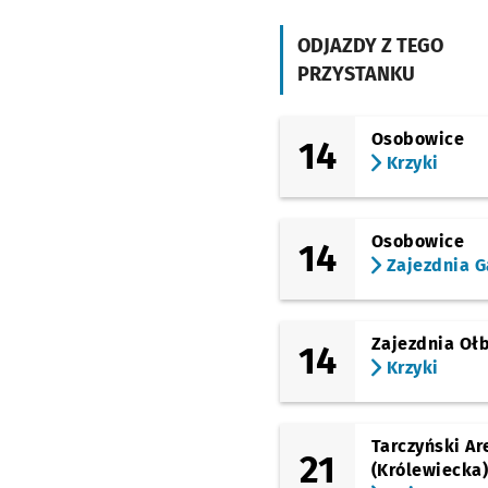
(Piłsudskiego)
Pl. Legionów
ODJAZDY Z TEGO
PRZYSTANKU
(Piłsudskiego)
Arkady (Capitol)
(Piłsudskiego)
Osobowice
14
Dworzec Główny
Krzyki
(Małachowskiego)
Pułaskiego
Osobowice
14
(Hubska)
Hubska (Dawida)
Zajezdnia G
(Gliniana)
Gajowa
Zajezdnia Oł
14
(Gliniana)
Krzyki
Joannitów
(Ślężna)
Sanocka
Tarczyński Ar
21
(Królewiecka
(Ślężna)
Uniwersytet