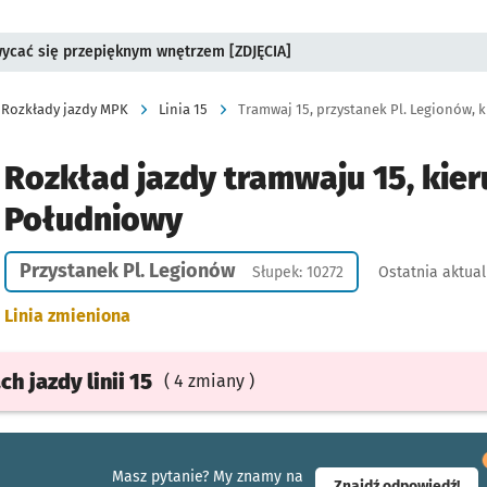
wycać się przepięknym wnętrzem [ZDJĘCIA]
Rozkłady jazdy MPK
Linia 15
Tramwaj 15, przystanek Pl. Legionów, 
Rozkład jazdy tramwaju 15, kier
Południowy
Przystanek Pl. Legionów
Słupek: 10272
Ostatnia aktual
Linia zmieniona
ach
jazdy
linii 15
( 4 zmiany )
Masz pytanie? My znamy na
- ot
Znajdź odpowiedź!