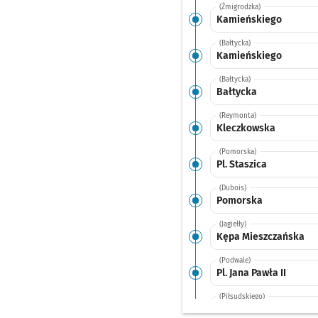
(Żmigrodzka)
Kamieńskiego
(Bałtycka)
Kamieńskiego
(Bałtycka)
Bałtycka
(Reymonta)
Kleczkowska
(Pomorska)
Pl. Staszica
(Dubois)
Pomorska
(Jagiełły)
Kępa Mieszczańska
(Podwale)
Pl. Jana Pawła II
(Piłsudskiego)
Pl. Orląt Lwowskich