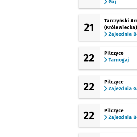
Gaj
Ekonomiczny
(Ślężna)
Wiśniowa
Tarczyński Ar
21
(Królewiecka
(Ślężna)
Zajezdnia B
Jaworowa
(Ślężna)
Weigla (Szpital)
Pilczyce
22
Tarnogaj
(Ślężna)
Pułtuska
(Ślężna)
Pilczyce
Park Południowy
22
Zajezdnia G
Pilczyce
22
Zajezdnia B