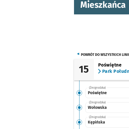
Mieszkańca
POWRÓT DO WSZYSTKICH LINI
Poświętne
15
Park Połud
(Żmigrodzka)
Poświętne
(Żmigrodzka)
Wołowska
(Żmigrodzka)
Kępińska