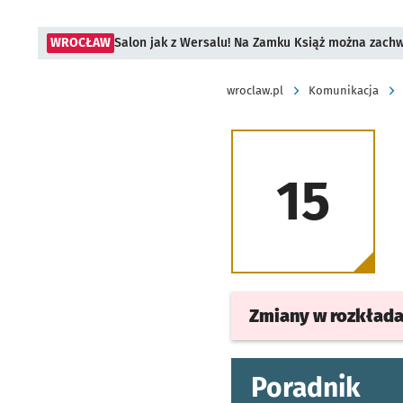
WROCŁAW
Salon jak z Wersalu! Na Zamku Książ można zach
wroclaw.pl
Komunikacja
15
Zmiany w rozkład
Poradnik