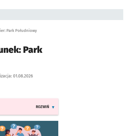
kier: Park Południowy
unek: Park
izacja:
01.08.2026
ROZWIŃ
INFORMACJE O ZMIANACH W ROZKŁADACH JAZDY LINII 15
worzy się w nowej karcie