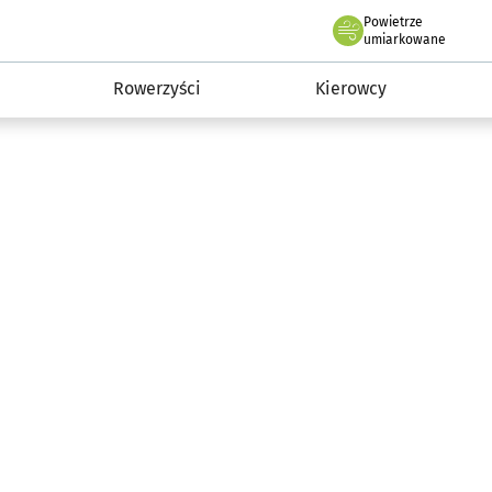
Powietrze
we Wrocławiu
munikacja
umiarkowane
Rowerzyści
Kierowcy