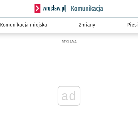
Serwis informacyjny wroclaw.pl podserwis: Ko
Komunikacja miejska
Zmiany
Piesi
REKLAMA
ad