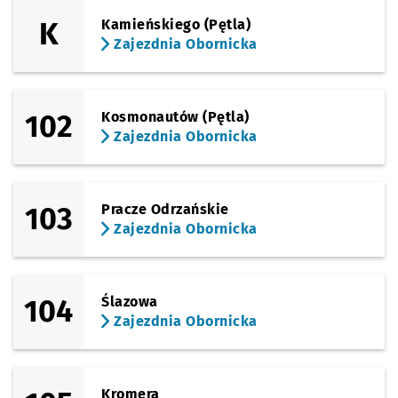
(Obornicka)
Sprawdź prop
Paprotna
Czas pr
Paprotna
3'
Przystanek na życzenie
NŻ
K
Kamieńskiego (Pętla)
Zajezdnia Obornicka
(Obornicka)
Sprawdź prop
Zajezdnia Ob
Czas pr
Zajezdnia Obornicka
4'
102
Kosmonautów (Pętla)
Zajezdnia Obornicka
103
Pracze Odrzańskie
Zajezdnia Obornicka
104
Ślazowa
Zajezdnia Obornicka
Kromera