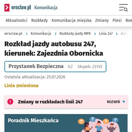
Serwis informacyjny wroclaw.pl podserwis: Komunikacja
Menu
Aktualności
Rozkłady
Komunikacja miejska
Zmiany
Piesi
Row
wroclaw.pl
Komunikacja
Rozkłady jazdy MPK
Linia 247
Autobu
Rozkład jazdy autobusu 247,
kierunek: Zajezdnia Obornicka
Przystanek Bezpieczna
Przystanek na życzenie
NŻ
Słupek: 23145
Ostatnia aktualizacja:
25.07.2026
Linia zmieniona
Zmiany w rozkładach
linii 247
ROZWIŃ
Poradnik Mieszkańca