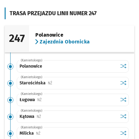
TRASA PRZEJAZDU LINII NUMER 247
247
Polanowice
Zajezdnia Obornicka
(Kamieńskiego)
Sprawdź p
Polanowi
Polanowice
(Kamieńskiego)
Sprawdź p
Starości
Starościńska
Przystanek na życzenie
NŻ
(Kamieńskiego)
Sprawdź p
Ługowa
Ługowa
Przystanek na życzenie
NŻ
(Kamieńskiego)
Sprawdź p
Kątowa
Kątowa
Przystanek na życzenie
NŻ
(Kamieńskiego)
Sprawdź p
Milicka
Milicka
Przystanek na życzenie
NŻ