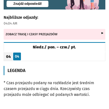
- otworzy się w nowej karcie
Znajdź odpowiedź!
Najbliższe odjazdy:
04:04 AM
ZOBACZ TRASĘ I CZASY PRZEJAZDÓW
Niedz./ pon. – czw./ pt.
Rozkład jazdy -
Niedz./ pon. – czw./ pt.
04
04
Odjazd
minut po godzinie 04
Godzina odjazdu
LEGENDA
* Czas przejazdu podany na rozkładzie jest średnim
czasem przejazdu w ciągu dnia. Rzeczywisty czas
przejazdu może odbiegać od podanych wartości.