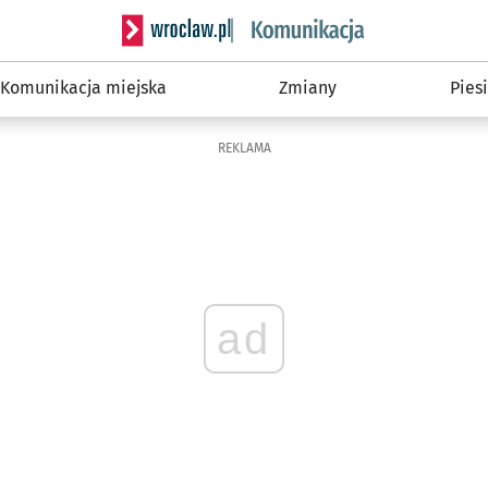
Serwis informacyjny wroclaw.pl podserwis: Ko
Komunikacja miejska
Zmiany
Piesi
REKLAMA
ad