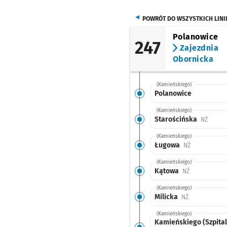
POWRÓT DO WSZYSTKICH LINI
Polanowice
247
Zajezdnia
Obornicka
(Kamieńskiego)
Polanowice
(Kamieńskiego)
Starościńska
Przyst
NŻ
(Kamieńskiego)
Ługowa
Przystanek n
NŻ
(Kamieńskiego)
Kątowa
Przystanek na
NŻ
(Kamieńskiego)
Milicka
Przystanek na
NŻ
(Kamieńskiego)
Kamieńskiego (Szpital