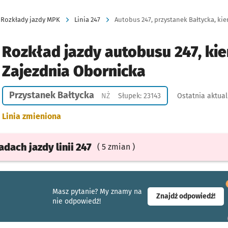
Rozkłady jazdy MPK
Linia 247
Autobus 247, przystanek Bałtycka, kie
Rozkład jazdy autobusu 247, kie
Zajezdnia Obornicka
Przystanek Bałtycka
Przystanek na życzenie
NŻ
Słupek: 23143
Ostatnia aktual
Linia zmieniona
ładach
jazdy
linii 247
( 5 zmian )
Masz pytanie? My znamy na
- ot
Znajdź odpowiedź!
nie odpowiedź!