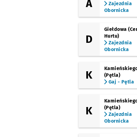
A
(Obornicka)
Zajezdnia
Zajezdnia Obornicka
Obornicka
Giełdowa (Ce
D
Hurtu)
Zajezdnia
Obornicka
Kamieńskieg
K
(Pętla)
Gaj - Pętla
Kamieńskieg
K
(Pętla)
Zajezdnia
Obornicka