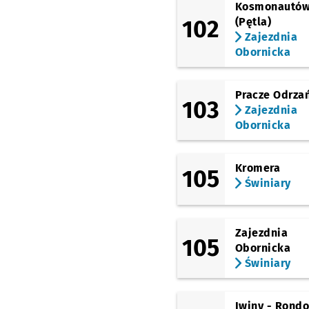
Kosmonautó
102
(Pętla)
Zajezdnia
Obornicka
Pracze Odrza
103
Zajezdnia
Obornicka
Kromera
105
Świniary
Zajezdnia
105
Obornicka
Świniary
Iwiny - Rond