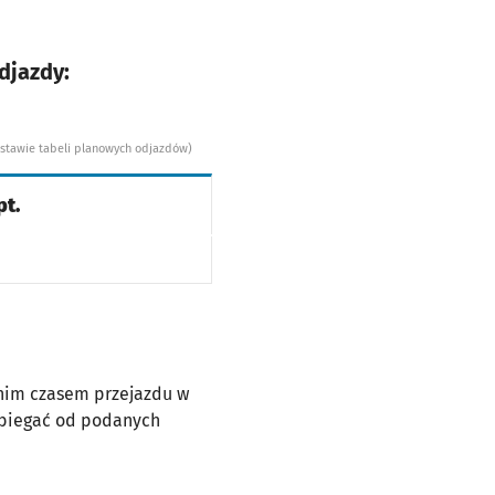
djazdy:
dstawie tabeli planowych odjazdów)
pt.
dnim czasem przejazdu w
dbiegać od podanych