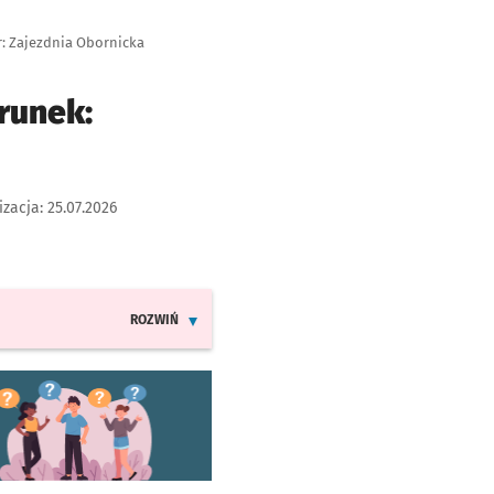
r: Zajezdnia Obornicka
runek:
izacja:
25.07.2026
ROZWIŃ
INFORMACJE O ZMIANACH W ROZKŁADACH JAZDY LINI
worzy się w nowej karcie