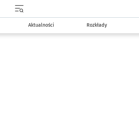
Menu główne portalu wroclaw.pl
Aktualności
Rozkłady