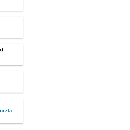
a)
oczta