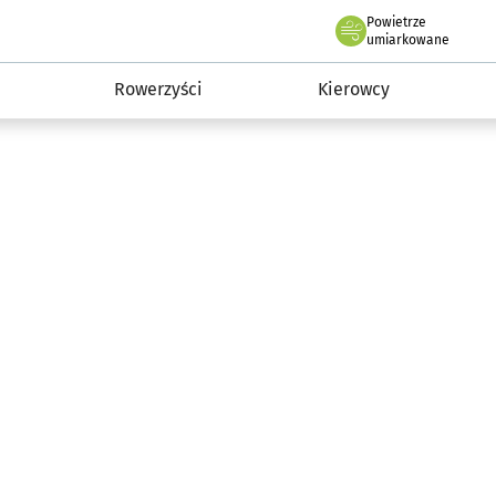
Powietrze
we Wrocławiu
munikacja
umiarkowane
Rowerzyści
Kierowcy