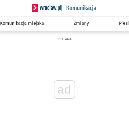
Serwis informacyjny wroclaw.pl podserwis: Ko
Komunikacja miejska
Zmiany
Piesi
REKLAMA
ad