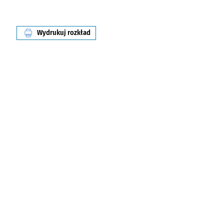
Wydrukuj rozkład
linii nr 244