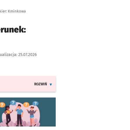
 kier: Kminkowa
erunek:
ualizacja:
25.07.2026
ROZWIŃ
INFORMACJE O ZMIANACH W ROZKŁADACH JAZDY LIN
worzy się w nowej karcie