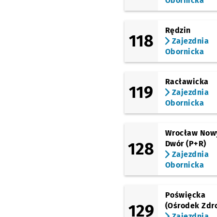
Obornicka
Rędzin
118
Zajezdnia
Obornicka
Racławicka
119
Zajezdnia
Obornicka
Wrocław Now
128
Dwór (P+R)
Zajezdnia
Obornicka
Poświęcka
129
(Ośrodek Zdr
Zajezdnia