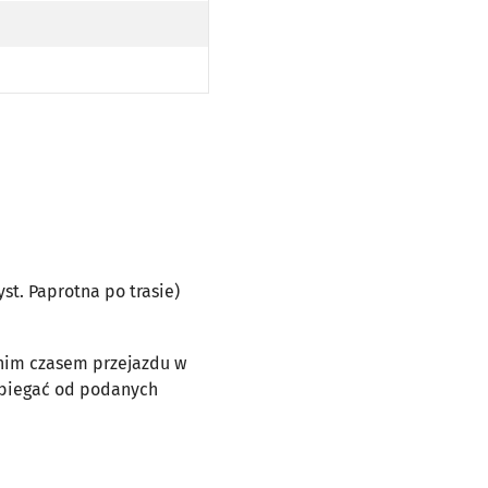
. PAPROTNA PO TRASIE)
yst. Paprotna po trasie)
dnim czasem przejazdu w
dbiegać od podanych