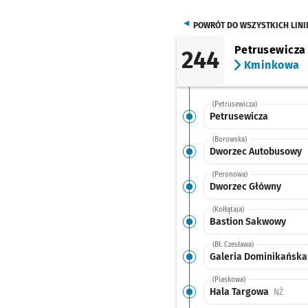
POWRÓT DO WSZYSTKICH LINI
Petrusewicza
244
Kminkowa
(Petrusewicza)
Petrusewicza
(Borowska)
Dworzec Autobusowy
(Peronowa)
Dworzec Główny
(Kołłątaja)
Bastion Sakwowy
(Bł. Czesława)
Galeria Dominikańska
(Piaskowa)
Hala Targowa
Przyst
NŻ