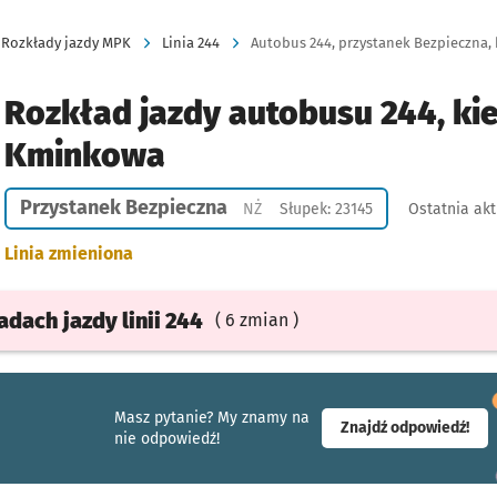
Rozkłady jazdy MPK
Linia 244
Autobus 244, przystanek Bezpieczna,
Rozkład jazdy autobusu 244, ki
Kminkowa
Przystanek Bezpieczna
Przystanek na życzenie
NŻ
Słupek: 23145
Ostatnia akt
Linia zmieniona
ładach
jazdy
linii 244
( 6 zmian )
Masz pytanie? My znamy na
- ot
Znajdź odpowiedź!
nie odpowiedź!