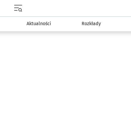
Menu główne portalu wroclaw.pl
Aktualności
Rozkłady