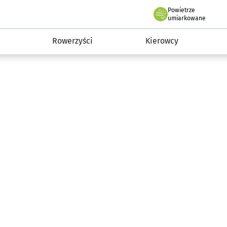
Powietrze
we Wrocławiu
munikacja
umiarkowane
Rowerzyści
Kierowcy