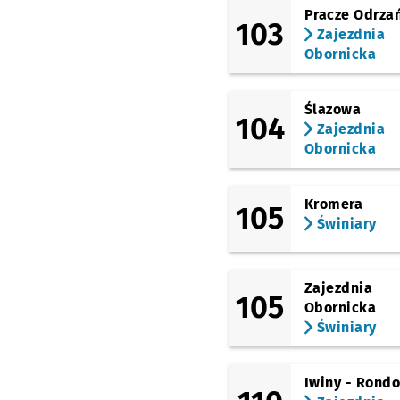
Pracze Odrza
103
(Pełczyńska)
Zajezdnia
Lipa Piotrowska
Prz
NŻ
Obornicka
(Cynamonowa)
Tymiankowa
Przysta
NŻ
Ślazowa
104
(Cynamonowa)
Zajezdnia
Cynamonowa
Przyst
NŻ
Obornicka
(Kminkowa)
Waniliowa
Przystanek
NŻ
Kromera
105
(Kminkowa)
Świniary
Kaparowa
Przystanek
NŻ
(Kminkowa)
Kminkowa
Zajezdnia
105
Obornicka
Świniary
Iwiny - Rond