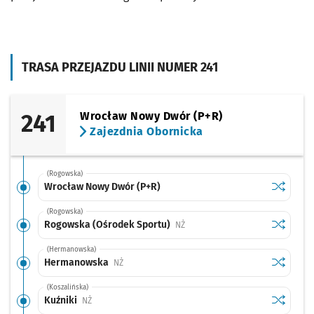
TRASA PRZEJAZDU LINII NUMER 241
241
Wrocław Nowy Dwór (P+R)
Zajezdnia Obornicka
(Rogowska)
Sprawdź p
Wrocław 
Wrocław Nowy Dwór (P+R)
(Rogowska)
Sprawdź p
Rogowska
Rogowska (Ośrodek Sportu)
Przystanek na życzenie
NŻ
(Hermanowska)
Sprawdź p
Hermano
Hermanowska
Przystanek na życzenie
NŻ
(Koszalińska)
Sprawdź p
Kuźniki
Kuźniki
Przystanek na życzenie
NŻ