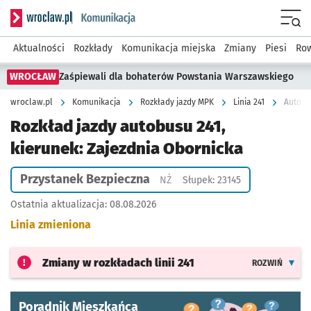
Serwis informacyjny wroclaw.pl podserwis: Komunikacja
Menu
Aktualności
Rozkłady
Komunikacja miejska
Zmiany
Piesi
Row
WROCŁAW
Zaśpiewali dla bohaterów Powstania Warszawskiego
wroclaw.pl
Komunikacja
Rozkłady jazdy MPK
Linia 241
Autobus
Rozkład jazdy autobusu 241,
kierunek: Zajezdnia Obornicka
Przystanek Bezpieczna
Przystanek na życzenie
NŻ
Słupek: 23145
Ostatnia aktualizacja:
08.08.2026
Linia zmieniona
Zmiany w rozkładach
linii 241
ROZWIŃ
Poradnik Mieszkańca