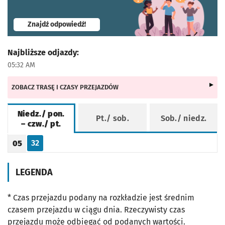
- otworzy się w nowej karcie
Znajdź odpowiedź!
Najbliższe odjazdy:
05:32 AM
ZOBACZ TRASĘ I CZASY PRZEJAZDÓW
Niedz./ pon.
Pt./ sob.
Sob./ niedz.
– czw./ pt.
Rozkład jazdy -
Niedz./ pon. – czw./ pt.
32
05
Odjazd
minut po godzinie 05
Godzina odjazdu
LEGENDA
* Czas przejazdu podany na rozkładzie jest średnim
czasem przejazdu w ciągu dnia. Rzeczywisty czas
przejazdu może odbiegać od podanych wartości.