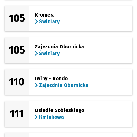
Sprawdź prop
Paprotna
Czas pr
Paprotna
4'
Przystanek na życzenie
NŻ
(Obornicka)
105
Kromera
Sprawdź prop
Zajezdnia Ob
Czas prz
Zajezdnia Obornicka
6'
Świniary
105
Zajezdnia Obornicka
Świniary
110
Iwiny - Rondo
Zajezdnia Obornicka
111
Osiedle Sobieskiego
Kminkowa