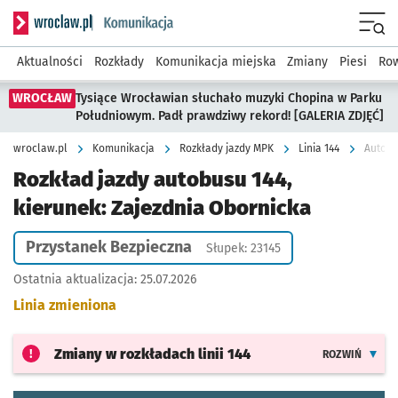
Serwis informacyjny wroclaw.pl podserwis: Komunikacja
Menu
Aktualności
Rozkłady
Komunikacja miejska
Zmiany
Piesi
Row
WROCŁAW
Tysiące Wrocławian słuchało muzyki Chopina w Parku
Południowym. Padł prawdziwy rekord! [GALERIA ZDJĘĆ]
wroclaw.pl
Komunikacja
Rozkłady jazdy MPK
Linia 144
Autobu
Rozkład jazdy autobusu 144,
kierunek: Zajezdnia Obornicka
Przystanek Bezpieczna
Słupek: 23145
Ostatnia aktualizacja:
25.07.2026
Linia zmieniona
Zmiany w rozkładach
linii 144
ROZWIŃ