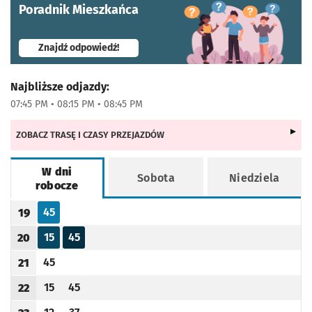
Poradnik Mieszkańca
- otworzy się w nowej karcie
Znajdź odpowiedź!
Najbliższe odjazdy:
07:45 PM • 08:15 PM • 08:45 PM
ZOBACZ TRASĘ I CZASY PRZEJAZDÓW
W dni
Sobota
Niedziela
robocze
Rozkład jazdy -
W dni robocze
45
19
Odjazd
minut po godzinie 19
Godzina odjazdu
15
45
20
Odjazd
minut po godzinie 20
Odjazd
minut po godzinie 20
Godzina odjazdu
45
21
Odjazd
minut po godzinie 21
Godzina odjazdu
15
45
22
Odjazd
minut po godzinie 22
Odjazd
minut po godzinie 22
Godzina odjazdu