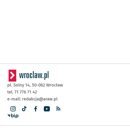
pl. Solny 14,
50-062
Wrocław
tel. 71 776 71 42
e-mail:
redakcja@araw.pl