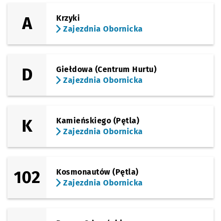
(Żmigrodzka)
Sprawdź p
Kamieńs
Kamieńskiego
A
Krzyki
Zajezdnia Obornicka
(Broniewskiego)
Sprawdź p
Broniews
Broniewskiego
(Obornicka)
Sprawdź p
Bałtycka
Bałtycka
D
Giełdowa (Centrum Hurtu)
Zajezdnia Obornicka
(Obornicka)
Sprawdź p
Bezpiecz
Bezpieczna
(Obornicka)
Sprawdź prop
Paprotna
Czas pr
Paprotna
3'
Przystanek na życzenie
NŻ
K
Kamieńskiego (Pętla)
Zajezdnia Obornicka
(Obornicka)
Sprawdź prop
Zajezdnia Ob
Czas pr
Zajezdnia Obornicka
4'
102
Kosmonautów (Pętla)
Zajezdnia Obornicka