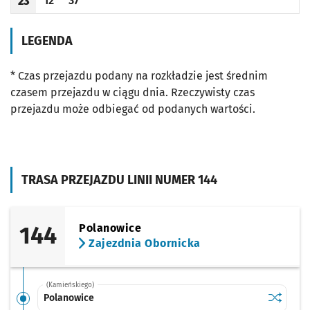
12
37
23
Odjazd
minut po godzinie 23
Odjazd
minut po godzinie 23
Godzina odjazdu
LEGENDA
* Czas przejazdu podany na rozkładzie jest średnim
czasem przejazdu w ciągu dnia. Rzeczywisty czas
przejazdu może odbiegać od podanych wartości.
TRASA PRZEJAZDU LINII NUMER 144
144
Polanowice
Zajezdnia Obornicka
(Kamieńskiego)
Sprawdź p
Polanowi
Polanowice