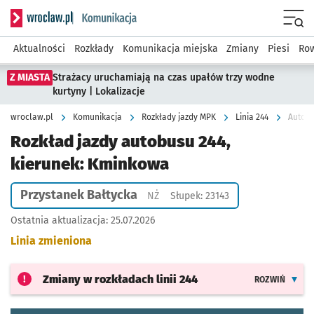
Serwis informacyjny wroclaw.pl podserwis: Komunikacja
Menu
Aktualności
Rozkłady
Komunikacja miejska
Zmiany
Piesi
Row
Z MIASTA
Strażacy uruchamiają na czas upałów trzy wodne
kurtyny | Lokalizacje
wroclaw.pl
Komunikacja
Rozkłady jazdy MPK
Linia 244
Autobu
Rozkład jazdy autobusu 244,
kierunek: Kminkowa
Przystanek Bałtycka
Przystanek na życzenie
NŻ
Słupek: 23143
Ostatnia aktualizacja:
25.07.2026
Linia zmieniona
Zmiany w rozkładach
linii 244
ROZWIŃ