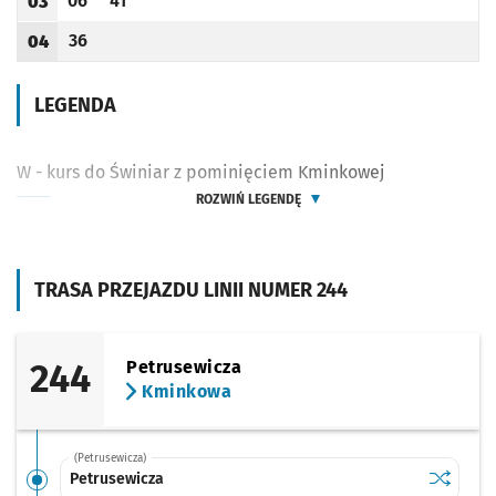
06
41
03
Odjazd
minut po godzinie 03
Odjazd
minut po godzinie 03
Godzina odjazdu
36
04
Odjazd
minut po godzinie 04
Godzina odjazdu
LEGENDA
W - kurs do Świniar z pominięciem Kminkowej
ROZWIŃ LEGENDĘ
TRASA PRZEJAZDU LINII NUMER 244
244
Petrusewicza
Kminkowa
(Petrusewicza)
Sprawdź p
Petrusew
Petrusewicza