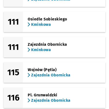
(Kminkowa)
Sprawdź propo
Waniliowa
Czas prz
Waniliowa
15'
Przystanek na życzenie
NŻ
111
Osiedle Sobieskiego
(Kminkowa)
Sprawdź propo
Kaparowa
Czas prz
Kaparowa
16'
Kminkowa
Przystanek na życzenie
NŻ
(Kminkowa)
Sprawdź propo
Kminkowa
Czas prz
Kminkowa
17'
111
Zajezdnia Obornicka
Kminkowa
115
Wojnów (Pętla)
Zajezdnia Obornicka
116
Pl. Grunwaldzki
Zajezdnia Obornicka