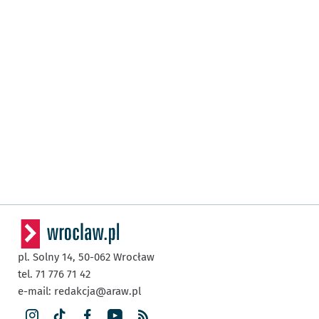
pl. Solny 14,
50-062
Wrocław
tel. 71 776 71 42
e-mail:
redakcja@araw.pl