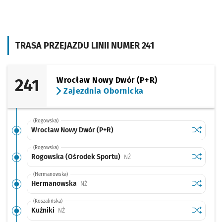
TRASA PRZEJAZDU LINII NUMER 241
241
Wrocław Nowy Dwór (P+R)
Zajezdnia Obornicka
(Rogowska)
Sprawdź p
Wrocław 
Wrocław Nowy Dwór (P+R)
(Rogowska)
Sprawdź p
Rogowska
Rogowska (Ośrodek Sportu)
Przystanek na życzenie
NŻ
(Hermanowska)
Sprawdź p
Hermano
Hermanowska
Przystanek na życzenie
NŻ
(Koszalińska)
Sprawdź p
Kuźniki
Kuźniki
Przystanek na życzenie
NŻ