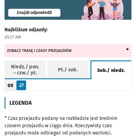
- otworzy się w nowej karcie
Znajdź odpowiedź!
Najbliższe odjazdy:
05:27 AM
ZOBACZ TRASĘ I CZASY PRZEJAZDÓW
Niedz./ pon.
Pt./ sob.
Sob./ niedz.
– czw./ pt.
Rozkład jazdy -
Sob./ niedz.
27
05
Odjazd
minut po godzinie 05
Godzina odjazdu
LEGENDA
* Czas przejazdu podany na rozkładzie jest średnim
czasem przejazdu w ciągu dnia. Rzeczywisty czas
przejazdu może odbiegać od podanych wartości.