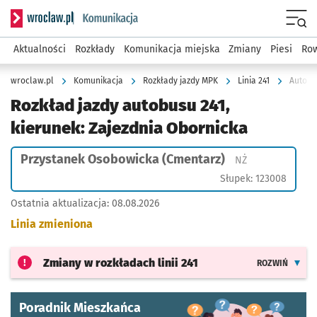
Serwis informacyjny wroclaw.pl podserwis: Komunikacja
Menu
Aktualności
Rozkłady
Komunikacja miejska
Zmiany
Piesi
Row
wroclaw.pl
Komunikacja
Rozkłady jazdy MPK
Linia 241
Autobu
Rozkład jazdy autobusu 241,
kierunek: Zajezdnia Obornicka
Przystanek Osobowicka (Cmentarz)
Przystanek na 
NŻ
Słupek: 123008
Ostatnia aktualizacja:
08.08.2026
Linia zmieniona
Zmiany w rozkładach
linii 241
ROZWIŃ
Poradnik Mieszkańca