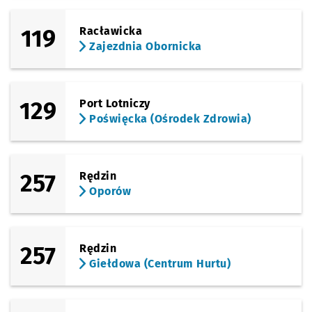
(Obornicka)
119
Racławicka
Sprawdź propo
Zajezdnia Ob
Czas prz
Zajezdnia Obornicka
12'
Zajezdnia Obornicka
129
Port Lotniczy
Poświęcka (Ośrodek Zdrowia)
257
Rędzin
Oporów
257
Rędzin
Giełdowa (Centrum Hurtu)