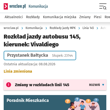
Serwis informacyjny wroclaw.pl podserwis: Komunikacja
Menu
Aktualności
Rozkłady
Komunikacja miejska
Zmiany
Piesi
Row
wroclaw.pl
Komunikacja
Rozkłady jazdy MPK
Linia 145
Autobus
Rozkład jazdy autobusu 145,
kierunek: Vivaldiego
Przystanek Bałtycka
Słupek: 23144
Ostatnia aktualizacja:
08.08.2026
Linia zmieniona
Zmiany w rozkładach
linii 145
ROZWIŃ
Poradnik Mieszkańca