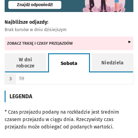
- otworzy się w nowej karcie
Znajdź odpowiedź!
Najbliższe odjazdy:
Brak kursów w dniu dzisiejszym
ZOBACZ TRASĘ I CZASY PRZEJAZDÓW
W dni
Niedziela
Sobota
robocze
Rozkład jazdy -
Sobota
59
3
Odjazd
minut po godzinie 3
Godzina odjazdu
LEGENDA
* Czas przejazdu podany na rozkładzie jest średnim
czasem przejazdu w ciągu dnia. Rzeczywisty czas
przejazdu może odbiegać od podanych wartości.