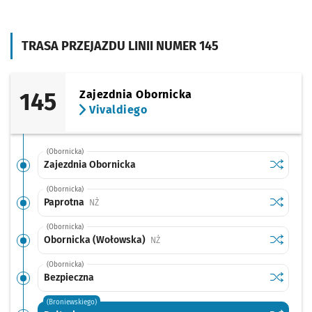
TRASA PRZEJAZDU LINII NUMER 145
145
Zajezdnia Obornicka
Vivaldiego
(Obornicka)
Sprawdź p
Zajezdni
Zajezdnia Obornicka
(Obornicka)
Sprawdź p
Paprotna
Paprotna
Przystanek na życzenie
NŻ
(Obornicka)
Sprawdź p
Obornick
Obornicka (Wołowska)
Przystanek na życzenie
NŻ
(Obornicka)
Sprawdź p
Bezpiecz
Bezpieczna
(Broniewskiego)