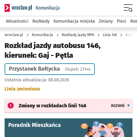
Serwis informacyjny wroclaw.pl podserwis: Komunikacja
Menu
Aktualności
Rozkłady
Komunikacja miejska
Zmiany
Piesi
Row
wroclaw.pl
Komunikacja
Rozkłady jazdy MPK
Linia 146
Autobus
Rozkład jazdy autobusu 146,
kierunek: Gaj - Pętla
Przystanek Bałtycka
Słupek: 23144
Ostatnia aktualizacja:
08.08.2026
Linia zmieniona
Zmiany w rozkładach
linii 146
ROZWIŃ
Poradnik Mieszkańca