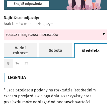
- otworzy się w nowej karcie
Znajdź odpowiedź!
Najbliższe odjazdy:
Brak kursów w dniu dzisiejszym
ZOBACZ TRASĘ I CZASY PRZEJAZDÓW
W dni
Sobota
Niedziela
robocze
Rozkład jazdy -
Niedziela
14
35
8
Odjazd
minut po godzinie 8
Odjazd
minut po godzinie 8
Godzina odjazdu
LEGENDA
* Czas przejazdu podany na rozkładzie jest średnim
czasem przejazdu w ciągu dnia. Rzeczywisty czas
przejazdu może odbiegać od podanych wartości.