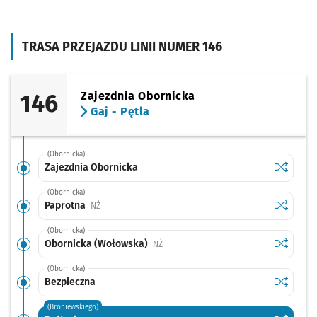
TRASA PRZEJAZDU LINII NUMER 146
146
Zajezdnia Obornicka
Gaj - Pętla
(Obornicka)
Sprawdź p
Zajezdni
Zajezdnia Obornicka
(Obornicka)
Sprawdź p
Paprotna
Paprotna
Przystanek na życzenie
NŻ
(Obornicka)
Sprawdź p
Obornick
Obornicka (Wołowska)
Przystanek na życzenie
NŻ
(Obornicka)
Sprawdź p
Bezpiecz
Bezpieczna
(Broniewskiego)