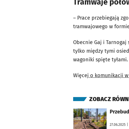
Tramwaje połow
– Prace przebiegają zg
tramwajowego w formie 
Obecnie Gaj i Tarnogaj 
tylko między tymi osie
wagoniki spięte tyłami.
Więcej
o komunikacji w 
ZOBACZ RÓWN
otworzy się w nowej karcie
Przebud
27.06.2025
|