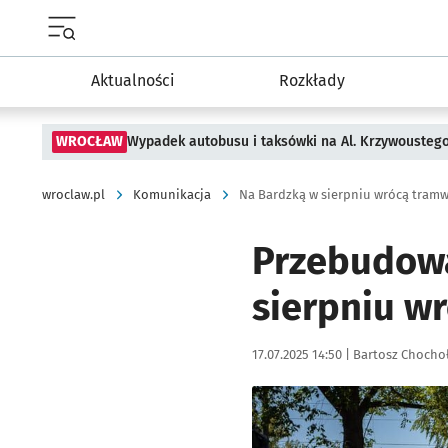
Menu główne portalu wroclaw.pl
Aktualności
Rozkłady
WROCŁAW
Wypadek autobusu i taksówki na Al. Krzywousteg
wroclaw.pl
Komunikacja
Na Bardzką w sierpniu wrócą tramw
Przebudowa
sierpniu w
Data publikacji:
Autor:
17.07.2025 14:50 |
Bartosz Chocho
Kliknij, aby powiększyć