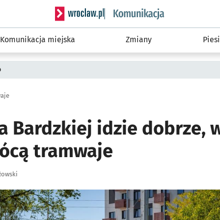
Serwis informacyjny wroclaw.pl podserwis: Ko
Komunikacja miejska
Zmiany
Piesi
o
aje
 Bardzkiej idzie dobrze, 
rócą tramwaje
łowski