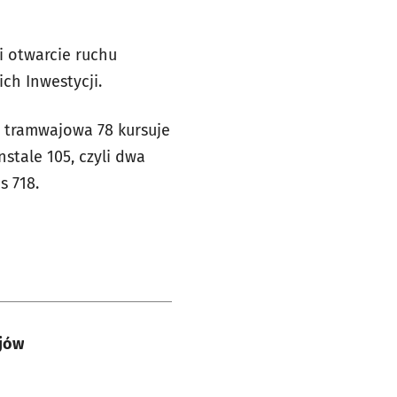
i otwarcie ruchu
ch Inwestycji.
a tramwajowa 78 kursuje
stale 105, czyli dwa
s 718.
ajów