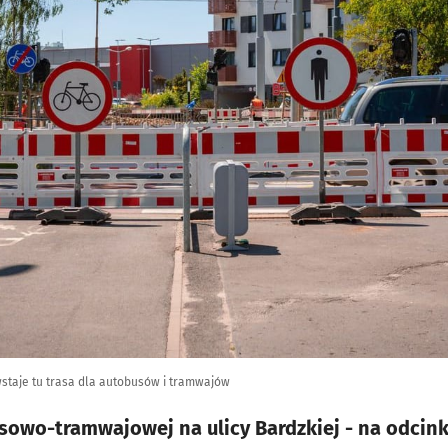
wstaje tu trasa dla autobusów i tramwajów
owo-tramwajowej na ulicy Bardzkiej - na odcink