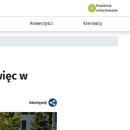
Powietrze
we Wrocławiu
munikacja
umiarkowane
Rowerzyści
Kierowcy
więc w
artykuł
Udostępnij