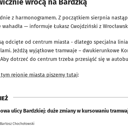
icznie wrócą na Bardzką
odnie z harmonogramem. Z początkiem sierpnia nastąp
wahadła — informuje Łukasz Cwojdziński z Wrocławski
są odcięte od centrum miasta - dlatego specjalna lini
dlami. Jeżdżą wyjątkowe tramwaje – dwukierunkowe Kon
 Aby dotrzeć do centrum trzeba przesiąść się w autobu
tym rejonie miasta piszemy tutaj
:
IEŻ
owa ulicy Bardzkiej: duże zmiany w kursowaniu tramw
 Bartosz Chochołowski