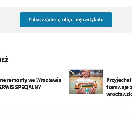
Zobacz galerię zdjęć
tego artykułu
IEŻ
rcie
otworzy się w nowej karci
ne remonty we Wrocławiu
Przyjecha
SERWIS SPECJALNY
tramwaje z
wrocławsk