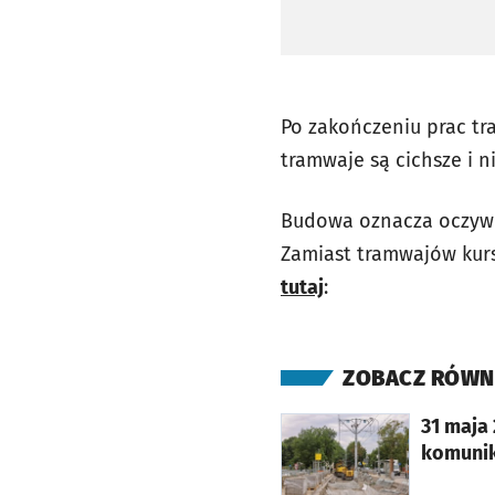
Po zakończeniu prac tr
tramwaje są cichsze i 
Budowa oznacza oczywiś
Zamiast tramwajów kurs
tutaj
:
ZOBACZ RÓWN
otworzy się w nowej karcie
31 maja
komunik