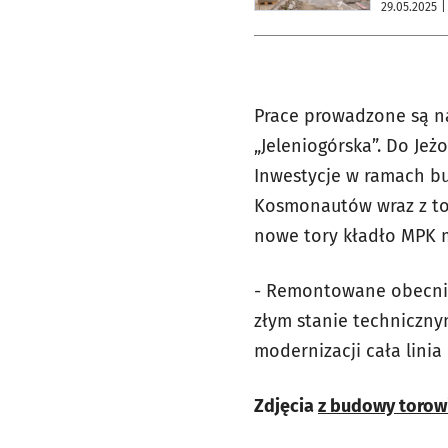
29.05.2025
|
Prace prowadzone są na
„Jeleniogórska”. Do Je
Inwestycje w ramach b
Kosmonautów wraz z to
nowe tory kładło MPK m
- Remontowane obecnie
złym stanie techniczny
modernizacji cała linia
Zdjęcia
z budowy torow