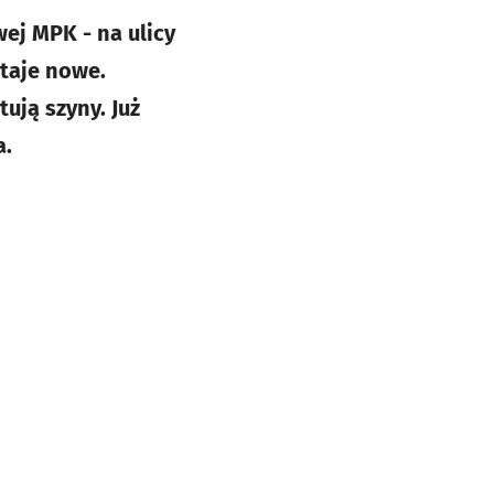
wej MPK - na ulicy
taje nowe.
ują szyny. Już
a.