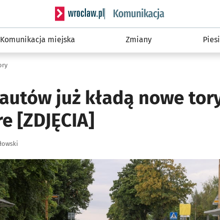
Serwis informacyjny wroclaw.pl podserwis: Ko
Komunikacja miejska
Zmiany
Piesi
ory
utów już kładą nowe tory
e [ZDJĘCIA]
łowski
ię