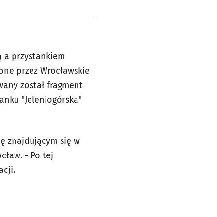
ą a przystankiem
ione przez Wrocławskie
wany został fragment
anku "Jeleniogórska"
ę znajdującym się w
ław. - Po tej
cji.