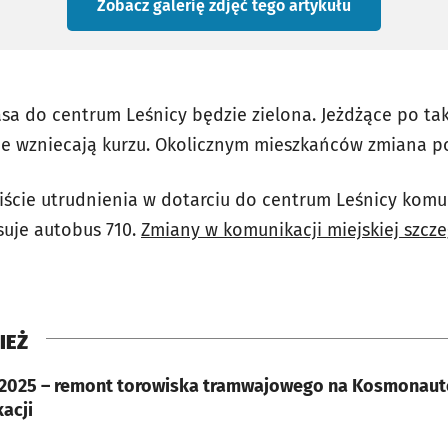
Zobacz galerię zdjęć
tego artykułu
asa do centrum Leśnicy będzie zielona. Jeżdżące po ta
nie wzniecają kurzu. Okolicznym mieszkańców zmiana p
cie utrudnienia w dotarciu do centrum Leśnicy komun
uje autobus 710.
Zmiany w komunikacji miejskiej szcz
IEŻ
 2025 – remont torowiska tramwajowego na Kosmonaut
acji