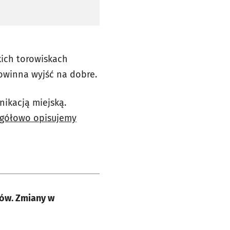
kich torowiskach
owinna wyjść na dobre.
ikacją miejską.
egółowo opisujemy
ów. Zmiany w