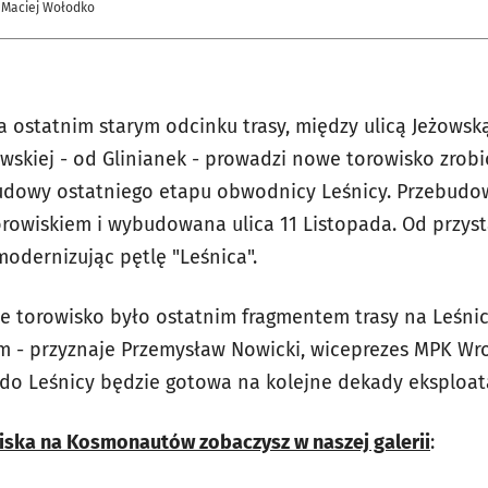
 Maciej Wołodko
 ostatnim starym odcinku trasy, między ulicą Jeżowsk
żowskiej - od Glinianek - prowadzi nowe torowisko zrob
udowy ostatniego etapu obwodnicy Leśnicy. Przebudo
rowiskiem i wybudowana ulica 11 Listopada.
Od przyst
odernizując pętlę "Leśnica".
 torowisko było ostatnim fragmentem trasy na Leśnic
m - przyznaje Przemysław Nowicki, wiceprezes MPK Wroc
 do Leśnicy będzie gotowa na kolejne dekady eksploata
iska na Kosmonautów zobaczysz w naszej galerii
: