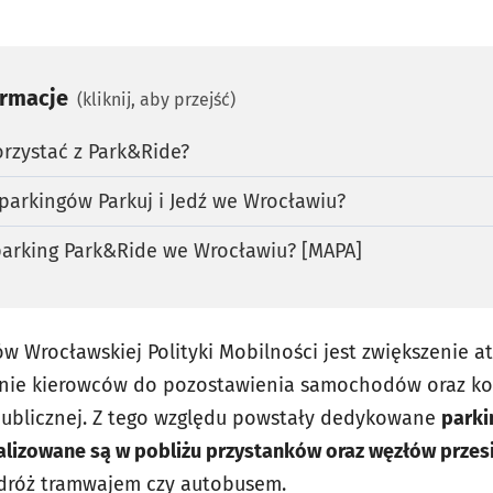
ormacje
(kliknij, aby przejść)
rzystać z Park&Ride?
 parkingów Parkuj i Jedź we Wrocławiu?
parking Park&Ride we Wrocławiu? [MAPA]
w Wrocławskiej Polityki Mobilności jest zwiększenie a
anie kierowców do pozostawienia samochodów oraz k
publicznej. Z tego względu powstały dedykowane
parkin
kalizowane są w pobliżu przystanków oraz węzłów prze
odróż tramwajem czy autobusem.