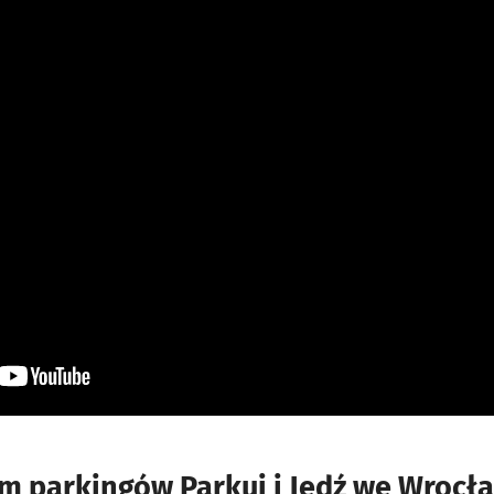
em parkingów Parkuj i Jedź we Wrocł