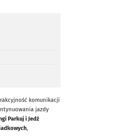
trakcyjność komunikacji
ontynuowania jazdy
gi Parkuj i Jedź
siadkowych
,