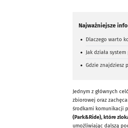
Najważniejsze inf
Dlaczego warto ko
Jak działa system
Gdzie znajdziesz 
Jednym z głównych celó
zbiorowej oraz zachęc
środkami komunikacji 
(Park&Ride), które zlo
umożliwiając dalszą p