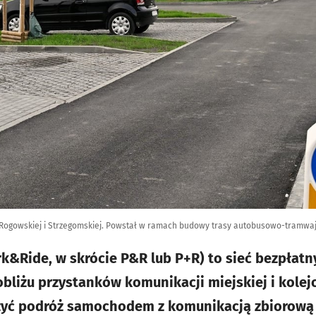
c Rogowskiej i Strzegomskiej. Powstał w ramach budowy trasy autobusowo-tramw
Park&Ride, w skrócie P&R lub P+R) to sieć bezpła
bliżu przystanków komunikacji miejskiej i kole
yć podróż samochodem z komunikacją zbiorową o