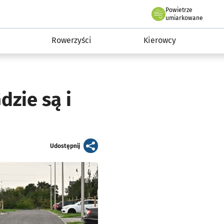
Powietrze
we Wrocławiu
munikacja
umiarkowane
Rowerzyści
Kierowcy
dzie są i
artykuł
Udostępnij