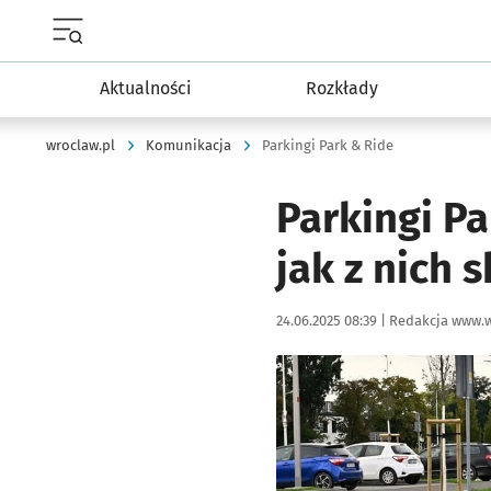
Menu główne portalu wroclaw.pl
Aktualności
Rozkłady
wroclaw.pl
Komunikacja
Parkingi Park & Ride
Parkingi Pa
jak z nich 
Data publikacji:
Autor:
24.06.2025 08:39 |
Redakcja www.w
Kliknij, aby powiększyć