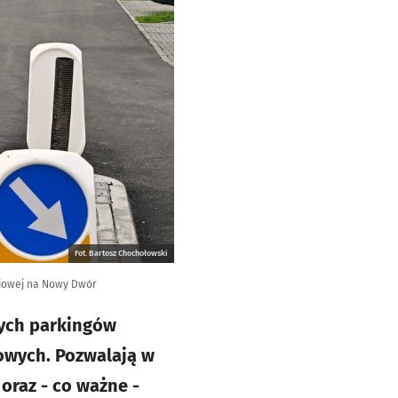
Fot. Bartosz Chochołowski
ajowej na Nowy Dwór
tnych parkingów
jowych. Pozwalają w
raz - co ważne -