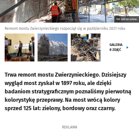
fot. UM Wrocław
Remont mostu Zwierzynieckiego rozpoczął się w październiku 2021 roku
GALERIA
8
ZDJĘĆ
Trwa remont mostu Zwierzynieckiego. Dzisiejszy
wygląd most zyskał w 1897 roku, ale dzięki
badaniom stratygraficznym poznaliśmy pierwotną
kolorystykę przeprawy. Na most wrócą kolory
sprzed 125 lat: zielony, bordowy oraz czarny.
REKLAMA