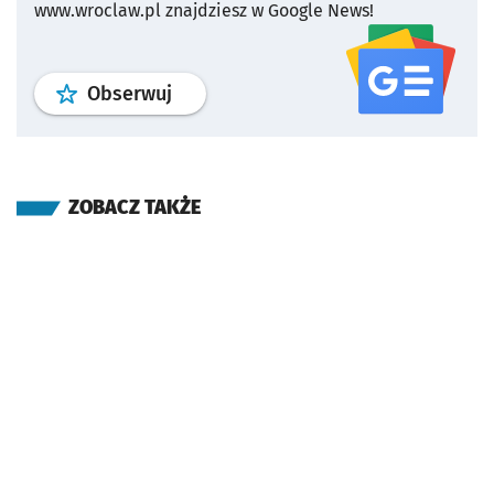
www.wroclaw.pl znajdziesz w Google News!
profil
google news
serwisu wroclaw
Obserwuj
ZOBACZ TAKŻE