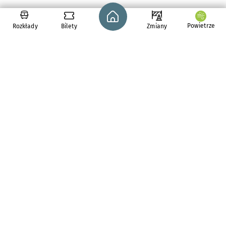
Strona główna - wroclaw.pl
Powietrze
Rozkłady
Bilety
Zmiany
pl. Solny 14,
50-062
Wrocław
tel. 71 776 71 42
e-mail:
redakcja@araw.pl
Aktualności
Rowerzyści