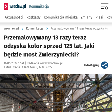
Serwis informacyjny wroclaw.pl podserwis: Komunikacja
Menu
Aktualności
Rozkłady
Komunikacja miejska
Zmiany
Piesi
Row
wroclaw.pl
Komunikacja
Przemalowywany 13 razy teraz
odzyska kolor sprzed 125 lat. Jaki
będzie most Zwierzyniecki?
Data publikacji:
Autor:
16.05.2022 17:41 |
Redakcja www.wroclaw.pl
|
artykuł
Udostępnij
aktualizacja:
4 lata temu, 17.05.2022
Kliknij, aby zobaczyć galerię
Kliknij, aby powiększyć