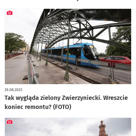
artykuł z galerią zdjęć
29.08.2023
Tak wygląda zielony Zwierzyniecki. Wreszcie
koniec remontu? (FOTO)