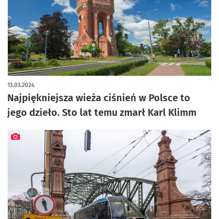
artykuł z galerią zdjęć
13.03.2024
Najpiękniejsza wieża ciśnień w Polsce to
jego dzieło. Sto lat temu zmarł Karl Klimm