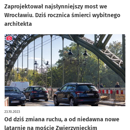
Zaprojektował najsłynniejszy most we
Wrocławiu. Dziś rocznica śmierci wybitnego
architekta
artykuł z galerią zdjęć
23.10.2023
Od dziś zmiana ruchu, a od niedawna nowe
latarnie na moście Zwierzynieckim