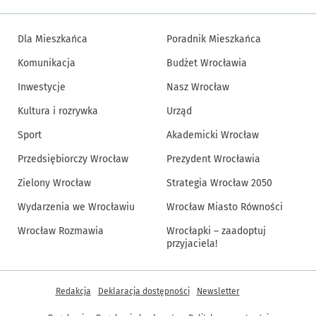
Dla Mieszkańca
Poradnik Mieszkańca
Komunikacja
Budżet Wrocławia
Inwestycje
Nasz Wrocław
Kultura i rozrywka
Urząd
Sport
Akademicki Wrocław
Przedsiębiorczy Wrocław
Prezydent Wrocławia
Zielony Wrocław
Strategia Wrocław 2050
Wydarzenia we Wrocławiu
Wrocław Miasto Równości
Wrocław Rozmawia
Wrocłapki – zaadoptuj
przyjaciela!
Inne informacje
Redakcja
Deklaracja dostępności
Newsletter