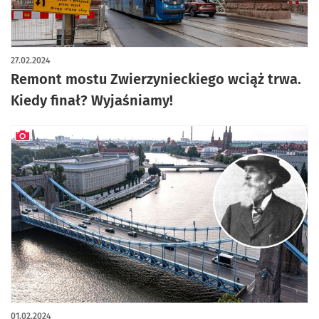
artykuł z galerią zdjęć
27.02.2024
Remont mostu Zwierzynieckiego wciąż trwa.
Kiedy finał? Wyjaśniamy!
artykuł z galerią zdjęć
01.02.2024