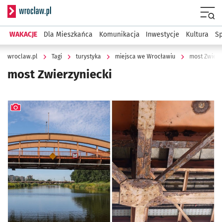
Serwis informacyjny wroclaw.pl
Menu
WAKACJE
Dla Mieszkańca
Komunikacja
Inwestycje
Kultura
Sp
wroclaw.pl
Tagi
turystyka
miejsca we Wrocławiu
most Zwierz
most Zwierzyniecki