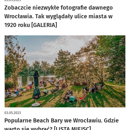
03.05.2023
Zobaczcie niezwykłe fotografie dawnego
Wrocławia. Tak wyglądały ulice miasta w
1920 roku [GALERIA]
03.05.2023
Popularne Beach Bary we Wrocławiu. Gdzie
warto się wybrać? [LISTA MIEJSC]