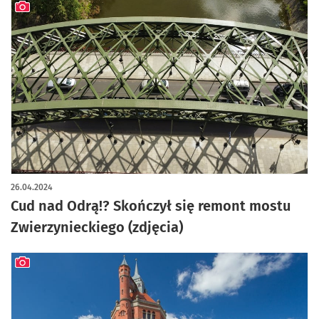
artykuł z galerią zdjęć
26.04.2024
Cud nad Odrą!? Skończył się remont mostu
Zwierzynieckiego (zdjęcia)