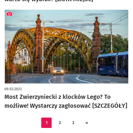
artykuł z galerią zdjęć
09.03.2023
Most Zwierzyniecki z klocków Lego? To
możliwe! Wystarczy zagłosować [SZCZEGÓŁY]
1
2
3
»