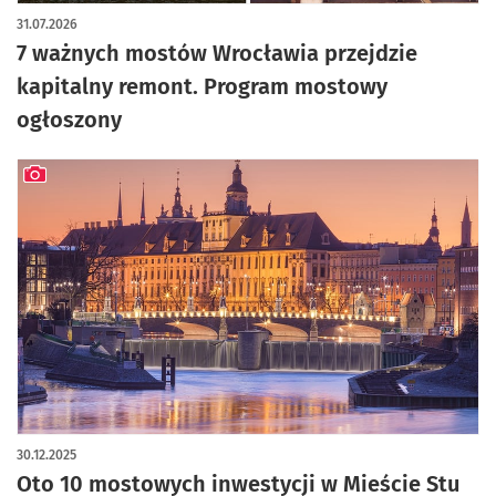
artykuł z galerią zdjęć
31.07.2026
7 ważnych mostów Wrocławia przejdzie
kapitalny remont. Program mostowy
ogłoszony
artykuł z galerią zdjęć
30.12.2025
Oto 10 mostowych inwestycji w Mieście Stu