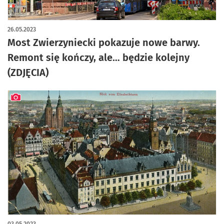
artykuł z galerią zdjęć
26.05.2023
Most Zwierzyniecki pokazuje nowe barwy.
Remont się kończy, ale… będzie kolejny
(ZDJĘCIA)
artykuł z galerią zdjęć