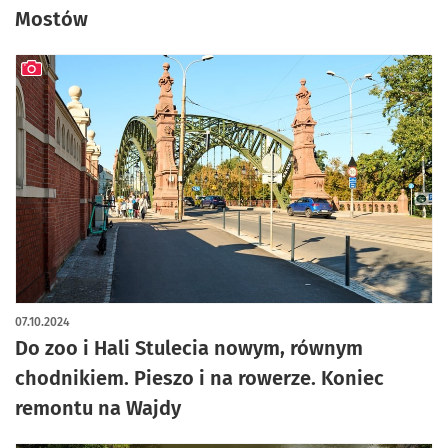
Mostów
artykuł z galerią zdjęć
07.10.2024
Do zoo i Hali Stulecia nowym, równym
chodnikiem. Pieszo i na rowerze. Koniec
remontu na Wajdy