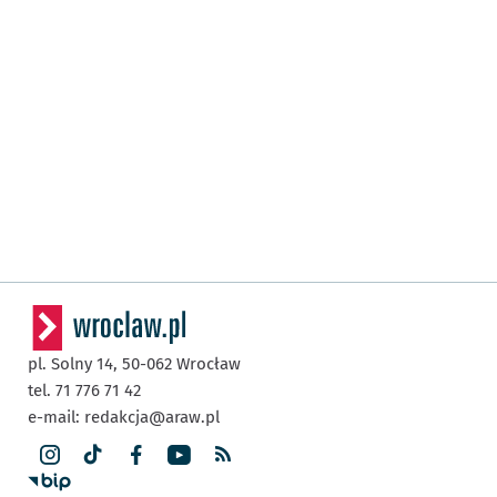
pl. Solny 14,
50-062
Wrocław
tel. 71 776 71 42
e-mail:
redakcja@araw.pl