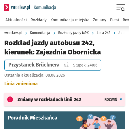
Serwis informacyjny wroclaw.pl podserwis: Komunikacja
Menu
Aktualności
Rozkłady
Komunikacja miejska
Zmiany
Piesi
Row
wroclaw.pl
Komunikacja
Rozkłady jazdy MPK
Linia 242
Autobu
Rozkład jazdy autobusu 242,
kierunek: Zajezdnia Obornicka
Przystanek Brücknera
Przystanek na życzenie
NŻ
Słupek: 24106
Ostatnia aktualizacja:
08.08.2026
Linia zmieniona
Zmiany w rozkładach
linii 242
ROZWIŃ
Poradnik Mieszkańca