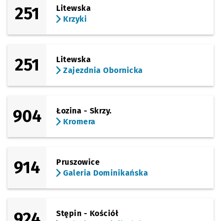
251
Litewska
Krzyki
251
Litewska
Zajezdnia Obornicka
904
Łozina - Skrzy.
Kromera
914
Pruszowice
Galeria Dominikańska
924
Stępin - Kościół