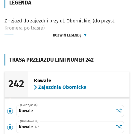
LEGENDA
Z - zjazd do zajezdni przy ul. Obornickiej (do przyst.
Kromera po trasie)
ROZWIŃ LEGENDĘ
TRASA PRZEJAZDU LINII NUMER 242
242
Kowale
Zajezdnia Obornicka
(Kwidzyńska)
Sprawdź p
Kowale
Kowale
(Działdowska)
Sprawdź p
Kowale
Kowale
Przystanek na życzenie
NŻ