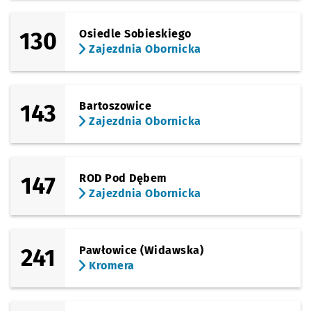
(Obornicka)
130
Osiedle Sobieskiego
Sprawdź propo
Zajezdnia Obo
Czas prz
Zajezdnia Obornicka
24'
Zajezdnia Obornicka
143
Bartoszowice
Zajezdnia Obornicka
147
ROD Pod Dębem
Zajezdnia Obornicka
241
Pawłowice (Widawska)
Kromera