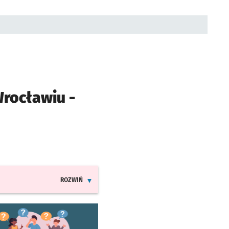
rocławiu -
ROZWIŃ
INFORMACJE O ZMIANACH W ROZKŁADACH JAZDY LINII 24
worzy się w nowej karcie