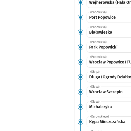
Wejherowska (Hala Or
(Popowicka)
Port Popowice
(Popowicka)
Białowieska
(Popowicka)
Park Popowicki
(Popowicka)
Wrocław Popowice (17.
(Długa)
Długa (Ogrody Działk
(Długa)
Wrocław Szczepin
(Długa)
Michalczyka
(Dmowskiego)
Kępa Mieszczańska