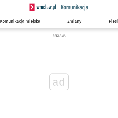
Serwis informacyjny wroclaw.pl podserwis: Ko
Komunikacja miejska
Zmiany
Piesi
REKLAMA
ad