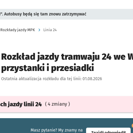
II". Autobusy będą się tam znowu zatrzymywać
Rozkłady jazdy MPK
Linia 24
Rozkład jazdy tramwaju 24 we W
przystanki i przesiadki
Ostatnia aktualizacja rozkładu dla tej linii:
01.08.2026
ach
jazdy
linii 24
( 4 zmiany )
Masz pytanie? My znamy na
- ot
Znajdź odpowiedź!