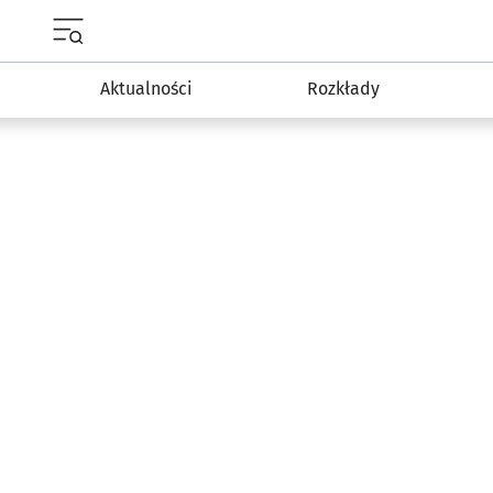
Menu główne portalu wroclaw.pl
Aktualności
Rozkłady