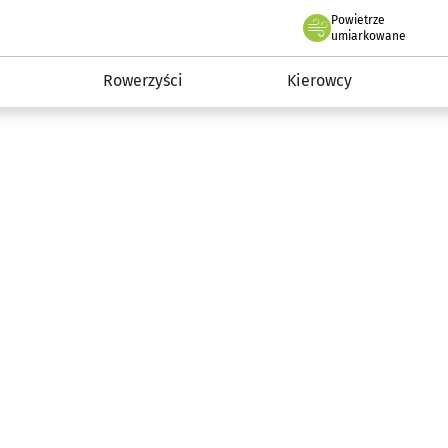
Powietrze
we Wrocławiu
munikacja
umiarkowane
Rowerzyści
Kierowcy