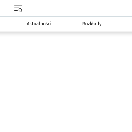
Menu główne portalu wroclaw.pl
Aktualności
Rozkłady