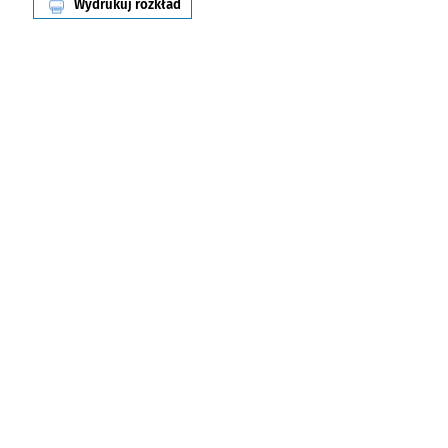
Wydrukuj rozkład
linii nr 24