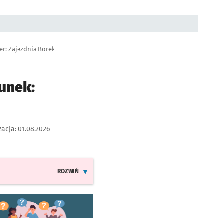
er: Zajezdnia Borek
unek:
zacja:
01.08.2026
ROZWIŃ
INFORMACJE O ZMIANACH W ROZKŁADACH JAZDY LINII 24
worzy się w nowej karcie