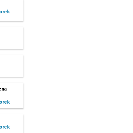
orek
ena
)
orek
orek