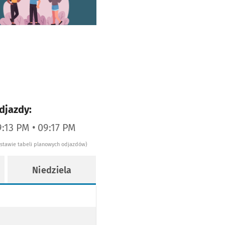
djazdy:
9:13 PM • 09:17 PM
dstawie tabeli planowych odjazdów)
Niedziela
Y
Y
ODŁOGOWY