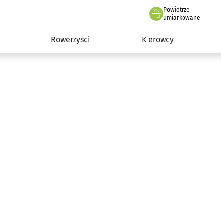
Powietrze
we Wrocławiu
munikacja
umiarkowane
Rowerzyści
Kierowcy