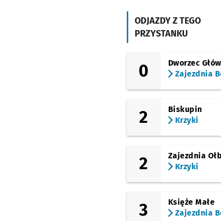
Wrocław Szczepin
ODJAZDY Z TEGO
PRZYSTANKU
Michalczyka
Kępa Mieszczańska
Dworzec Głó
0
Zajezdnia B
Pomorska
Biskupin
Pomorska
2
Krzyki
Mosty Pomorskie
Zajezdnia Oł
2
Rynek
Krzyki
Narodowe Forum Muzy
Księże Małe
3
Renoma
Zajezdnia B