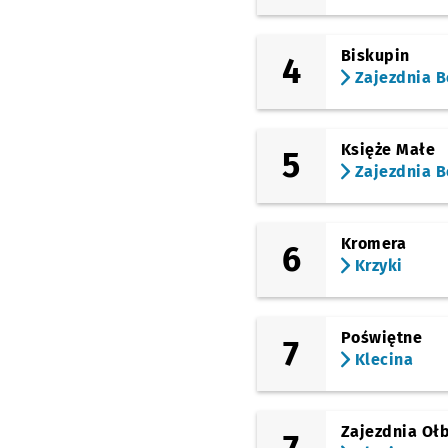
Arkady (Capitol)
Biskupin
4
Zajezdnia B
Zaolziańska
Wielka
Księże Małe
5
Zajezdnia B
Rondo
Sztabowa
Kromera
6
Krzyki
Hallera
Poświętne
Jastrzębia
7
Klecina
Orla
Zajezdnia Oł
7
Zajezdnia Borek