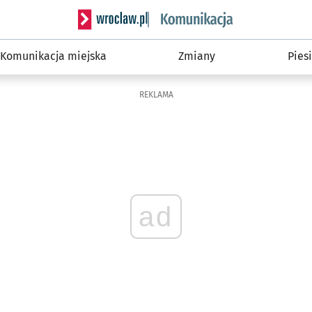
Serwis informacyjny wroclaw.pl podserwis: Ko
Komunikacja miejska
Zmiany
Piesi
REKLAMA
ad