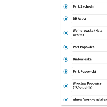
Park Zachodni
DH Astra
Wejherowska (Hala
Orbita)
Port Popowice
Białowieska
Park Popowicki
Wrocław Popowice
(17.Południk)
Długa (Ogrody Działk