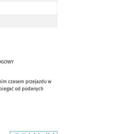
WY
WY
OPODŁOGOWY
AJ NISKOPODŁOGOWY
EZ TRAMWAJ NISKOPODŁOGOWY
ŁOGOWY
dnim czasem przejazdu w
dbiegać od podanych