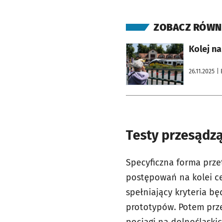
ZOBACZ RÓWN
otworzy się w nowej karcie
Kolej na
26.11.2025
| 
Testy przesądz
Specyficzna forma prze
postępowań na kolei ce
spełniający kryteria 
prototypów. Potem prze