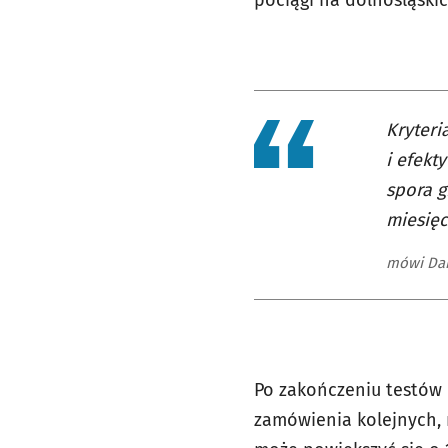
pociągi na dolnośląskic
Kryteri
i efekt
spora 
miesięc
mówi Dam
Po zakończeniu testów 
zamówienia kolejnych, 