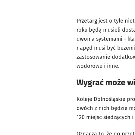
Przetarg jest o tyle n
roku będą musieli dost
dwoma systemami - klas
napęd musi być bezemis
zastosowanie dodatkowe
wodorowe i inne.
Wygrać może wi
Koleje Dolnośląskie p
dwóch z nich będzie m
120 miejsc siedzących i
Oznacza to, że do prz