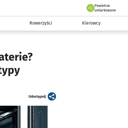
Powietrze
we Wrocławiu
munikacja
umiarkowane
Rowerzyści
Kierowcy
aterie?
typy
artykuł
Udostępnij