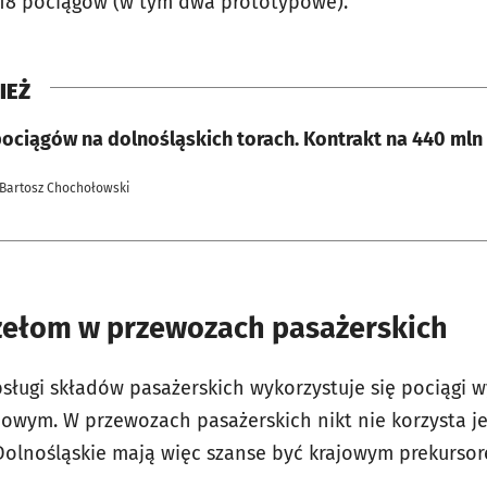
 18 pociągów (w tym dwa prototypowe).
IEŻ
ięcej pociągów na dolnośląskich torach. Kontrakt na 440 mln 
 Bartosz Chochołowski
zełom w przewozach pasażerskich
sługi składów pasażerskich wykorzystuje się pociągi 
nowym. W przewozach pasażerskich nikt nie korzysta 
Dolnośląskie mają więc szanse być krajowym prekurso