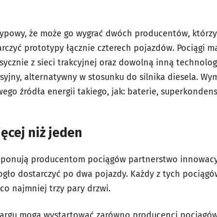
ietypowy, że może go wygrać dwóch producentów, którzy
arczyć prototypy łącznie czterech pojazdów. Pociągi 
ycznie z sieci trakcyjnej oraz dowolną inną technologi
yjny, alternatywny w stosunku do silnika diesela. Wy
go źródła energii takiego, jak: baterie, superkonden
ęcej niż jeden
roponują producentom pociągów partnerstwo innowacy
ogło dostarczyć po dwa pojazdy. Każdy z tych pocią
 co najmniej trzy pary drzwi.
etargu mogą wystartować zarówno producenci pociągów