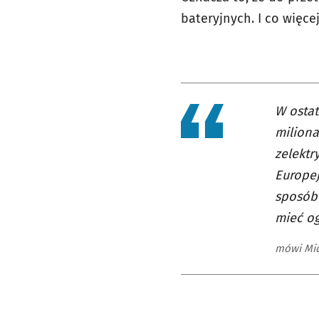
bateryjnych. I co więce
W ostat
miliona
zelektr
Europej
sposób 
mieć o
mówi Mic