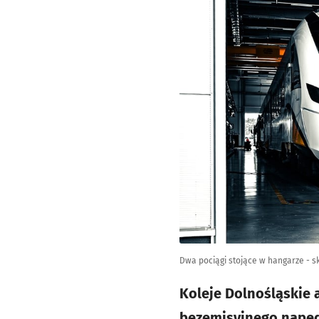
Dwa pociągi stojące w hangarze - s
Koleje Dolnośląskie a
bezemisyjnego napęd