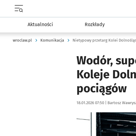
Menu główne portalu wroclaw.pl
Aktualności
Rozkłady
wroclaw.pl
Komunikacja
Nietypowy przetarg Kolei Dolnoślą
Wodór, sup
Koleje Dol
pociągów
Data publikacji:
Autor:
18.01.2026 07:50 |
Bartosz Wawrys
Kliknij, aby powiększyć