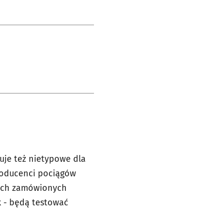
uje też nietypowe dla
roducenci pociągów
wóch zamówionych
k - będą testować