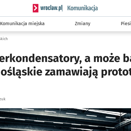
Serwis informacyjny wroclaw.pl podserwis: Ko
Komunikacja miejska
Zmiany
Piesi
skich
erkondensatory, a może b
nośląskie zamawiają proto
zuk