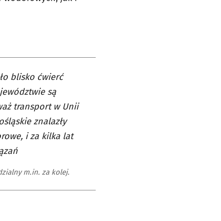
ło blisko ćwierć
jewództwie są
aż transport w Unii
śląskie znalazły
we, i za kilka lat
ązań
alny m.in. za kolej.