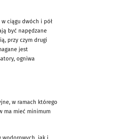
 w ciągu dwóch i pół
mają być napędzane
ą, przy czym drugi
magane jest
satory, ogniwa
jne, w ramach którego
gów ma mieć minimum
 wodorowych, jak i