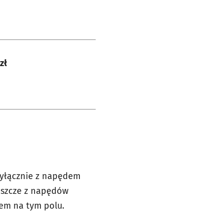
zł
wyłącznie z napędem
jeszcze z napędów
rem na tym polu.