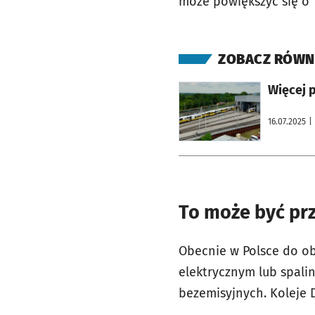
może powiększyć się o
ZOBACZ RÓWN
otworzy się w nowej karcie
W
16.07.2025
|
To może być pr
Obecnie w Polsce do ob
elektrycznym lub spali
bezemisyjnych. Koleje 