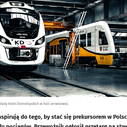
kłady Kolei Dolnośląskich w hali serwisowej.
spirują do tego, by stać się prekursorem w Polsc
u pociągów. Przewoźnik ogłosił przetarg na st