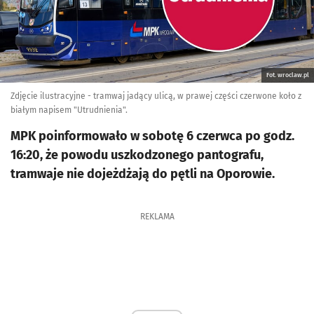
Fot. wroclaw.pl
Zdjęcie ilustracyjne - tramwaj jadący ulicą, w prawej części czerwone koło z
białym napisem "Utrudnienia".
MPK poinformowało w sobotę 6 czerwca po godz.
16:20, że powodu uszkodzonego pantografu,
tramwaje nie dojeżdżają do pętli na Oporowie.
REKLAMA