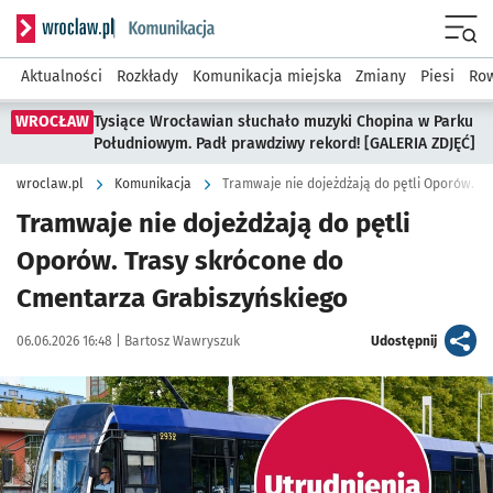
Serwis informacyjny wroclaw.pl podserwis: Komunikacja
Menu
Aktualności
Rozkłady
Komunikacja miejska
Zmiany
Piesi
Row
WROCŁAW
Tysiące Wrocławian słuchało muzyki Chopina w Parku
Południowym. Padł prawdziwy rekord! [GALERIA ZDJĘĆ]
wroclaw.pl
Komunikacja
Tramwaje nie dojeżdżają do pętli
Oporów. Trasy skrócone do
Cmentarza Grabiszyńskiego
Data publikacji:
Autor:
artykuł
06.06.2026 16:48 |
Bartosz Wawryszuk
Udostępnij
Kliknij, aby powiększyć