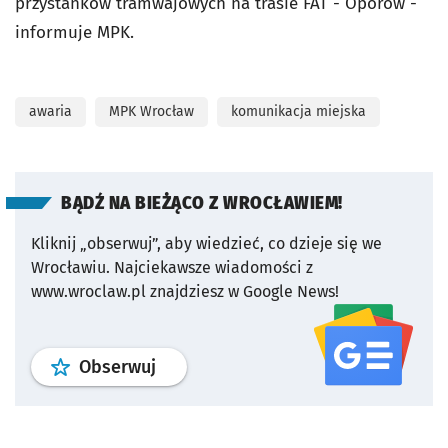
przystanków tramwajowych na trasie FAT - Oporów -
informuje MPK.
awaria
MPK Wrocław
komunikacja miejska
BĄDŹ NA BIEŻĄCO Z WROCŁAWIEM!
Kliknij „obserwuj”, aby wiedzieć, co dzieje się we
Wrocławiu.
Najciekawsze wiadomości z
www.wroclaw.pl znajdziesz w Google News!
profil
google news
serwisu wroclaw
Obserwuj