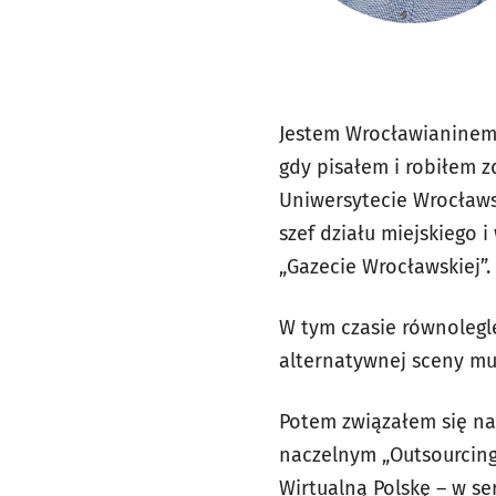
Jestem Wrocławianinem 
gdy pisałem i robiłem z
Uniwersytecie Wrocławsk
szef działu miejskiego 
„Gazecie Wrocławskiej”.
W tym czasie równolegl
alternatywnej sceny mu
Potem związałem się na 
naczelnym „Outsourcing
Wirtualną Polskę – w s