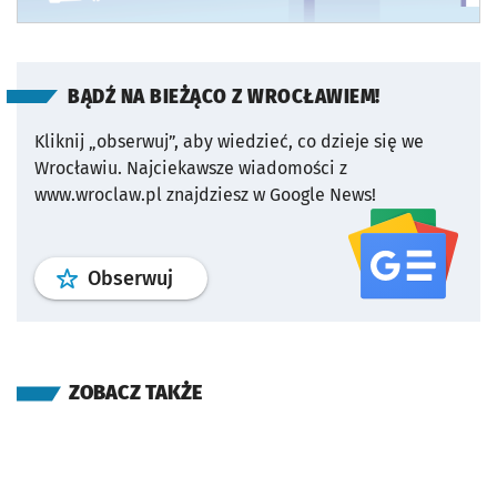
BĄDŹ NA BIEŻĄCO Z WROCŁAWIEM!
Kliknij „obserwuj”, aby wiedzieć, co dzieje się we
Wrocławiu.
Najciekawsze wiadomości z
www.wroclaw.pl znajdziesz w Google News!
profil
google news
serwisu wroclaw
Obserwuj
ZOBACZ TAKŻE