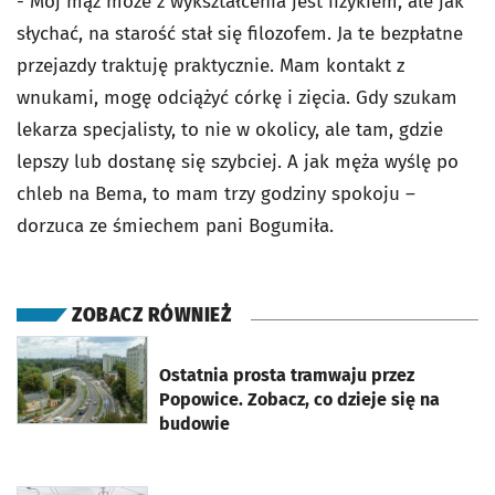
- Mój mąż może z wykształcenia jest fizykiem, ale jak
słychać, na starość stał się filozofem. Ja te bezpłatne
przejazdy traktuję praktycznie. Mam kontakt z
wnukami, mogę odciążyć córkę i zięcia. Gdy szukam
lekarza specjalisty, to nie w okolicy, ale tam, gdzie
lepszy lub dostanę się szybciej. A jak męża wyślę po
chleb na Bema, to mam trzy godziny spokoju –
dorzuca ze śmiechem pani Bogumiła.
ZOBACZ RÓWNIEŻ
otworzy się w nowej karcie
Ostatnia prosta tramwaju przez
Popowice. Zobacz, co dzieje się na
budowie