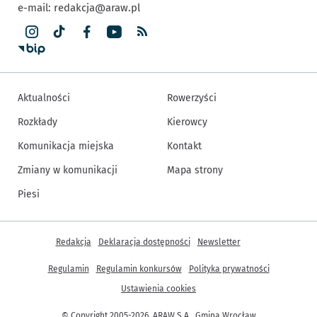
e-mail:
redakcja@araw.pl
Aktualności
Rowerzyści
Rozkłady
Kierowcy
Komunikacja miejska
Kontakt
Zmiany w komunikacji
Mapa strony
Piesi
Inne informacje
Redakcja
Deklaracja dostępności
Newsletter
Regulamin
Regulamin konkursów
Polityka prywatności
Ustawienia cookies
© Copyright 2005-2026, ARAW S.A., Gmina Wrocław