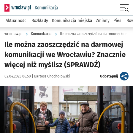
Serwis informacyjny wroclaw.pl podserwis: Komunikacja
Menu
Aktualności
Rozkłady
Komunikacja miejska
Zmiany
Piesi
Row
wroclaw.pl
Komunikacja
Ile można zaoszczędzić na darmowej
komunikacji we Wrocławiu? Znacznie
więcej niż myślisz (SPRAWDŹ)
Data publikacji:
Autor:
artykuł
02.04.2023 06:50 |
Bartosz Chochołowski
Udostępnij
Kliknij, aby powiększyć