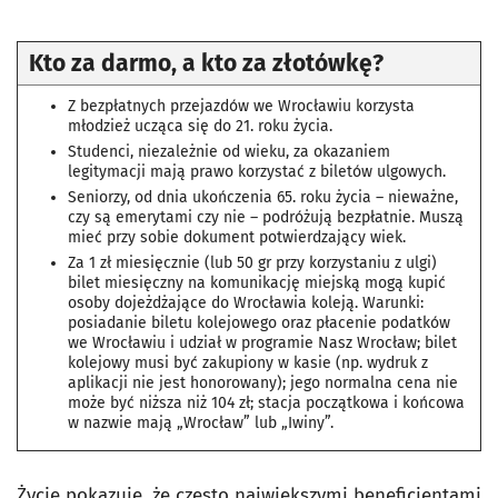
Kto za darmo, a kto za złotówkę?
Z bezpłatnych przejazdów we Wrocławiu korzysta
młodzież ucząca się do 21. roku życia.
Studenci, niezależnie od wieku, za okazaniem
legitymacji mają prawo korzystać z biletów ulgowych.
Seniorzy, od dnia ukończenia 65. roku życia – nieważne,
czy są emerytami czy nie – podróżują bezpłatnie. Muszą
mieć przy sobie dokument potwierdzający wiek.
Za 1 zł miesięcznie (lub 50 gr przy korzystaniu z ulgi)
bilet miesięczny na komunikację miejską mogą kupić
osoby dojeżdżające do Wrocławia koleją. Warunki:
posiadanie biletu kolejowego oraz płacenie podatków
we Wrocławiu i udział w programie Nasz Wrocław; bilet
kolejowy musi być zakupiony w kasie (np. wydruk z
aplikacji nie jest honorowany); jego normalna cena nie
może być niższa niż 104 zł; stacja początkowa i końcowa
w nazwie mają „Wrocław” lub „Iwiny”.
Życie pokazuje, że często największymi beneficjentami