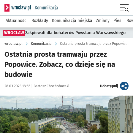
Serwis informacyjny wroclaw.pl podserwis: Komunikacja
Menu
Aktualności
Rozkłady
Komunikacja miejska
Zmiany
Piesi
Row
WROCŁAW
Zaśpiewali dla bohaterów Powstania Warszawskiego
wroclaw.pl
Komunikacja
Ostatnia prosta tramwaju przez Popowice. Zo
Ostatnia prosta tramwaju przez
Popowice. Zobacz, co dzieje się na
budowie
Data publikacji:
Autor:
artykuł
28.03.2023 18:55 |
Bartosz Chochołowski
Udostępnij
Kliknij, aby zobaczyć galerię