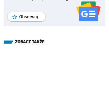
profil
google news
serwisu wroclaw
Obserwuj
ZOBACZ TAKŻE