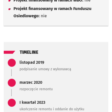
Projekt finansowany w ramach WBO:
nie
Projekt finansowany w ramach Funduszu
Osiedlowego:
nie
TIMELINE
Zadanie zrealizowane/Zada
listopad 2019
podpisanie umowy z wykonawcą
Zadanie zrealizowane/Zada
marzec 2020
rozpoczęcie remontu
Zadanie zrealizowane/Zada
I kwartał 2023
ukończenie remontu i oddanie do użytku