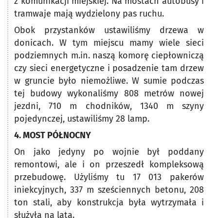
z komunikacji miejskiej. Na mostach autobusy i
tramwaje mają wydzielony pas ruchu.
Obok przystanków ustawiliśmy drzewa w
donicach. W tym miejscu mamy wiele sieci
podziemnych m.in. naszą komorę ciepłowniczą
czy sieci energetyczne i posadzenie tam drzew
w gruncie było niemożliwe. W sumie podczas
tej budowy wykonaliśmy 808 metrów nowej
jezdni, 710 m chodników, 1340 m szyny
pojedynczej, ustawiliśmy 28 lamp.
4. MOST PÓŁNOCNY
On jako jedyny po wojnie był poddany
remontowi, ale i on przeszedł kompleksową
przebudowę. Użyliśmy tu 17 013 pakerów
iniekcyjnych, 337 m sześciennych betonu, 208
ton stali, aby konstrukcja była wytrzymała i
służyła na lata.