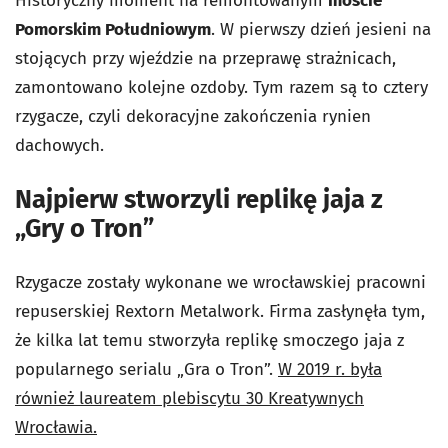
Historyczny moment na remontowanym
moście
Pomorskim Południowym
. W pierwszy dzień jesieni na
stojących przy wjeździe na przeprawę strażnicach,
zamontowano kolejne ozdoby. Tym razem są to cztery
rzygacze, czyli dekoracyjne zakończenia rynien
dachowych.
Najpierw stworzyli replikę jaja z
„Gry o Tron”
Rzygacze zostały wykonane we wrocławskiej pracowni
repuserskiej Rextorn Metalwork. Firma zasłynęła tym,
że kilka lat temu stworzyła replikę smoczego jaja z
popularnego serialu „Gra o Tron”.
W 2019 r. była
również laureatem plebiscytu 30 Kreatywnych
Wrocławia.