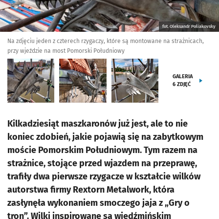
fot. Oleksandr Poliakovsky
Na zdjęciu jeden z czterech rzygaczy, które są montowane na strażnicach,
przy wjeździe na most Pomorski Południowy
GALERIA
6
ZDJĘĆ
Kilkadziesiąt maszkaronów już jest, ale to nie
koniec zdobień, jakie pojawią się na zabytkowym
moście Pomorskim Południowym. Tym razem na
strażnice, stojące przed wjazdem na przeprawę,
trafiły dwa pierwsze rzygacze w kształcie wilków
autorstwa firmy Rextorn Metalwork, która
zasłynęła wykonaniem smoczego jaja z „Gry o
tron”. Wilki inspirowane są wiedźmińskim