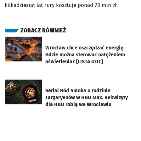
kilkadziesiąt lat rury kosztuje ponad 70 mln zł.
ZOBACZ RÓWNIEŻ
otworzy się w nowej karcie
Wrocław chce oszczędzać energię.
Gdzie można sterować natężeniem
oświetlenia? [LISTA ULIC]
otworzy się w nowej karcie
Serial Ród Smoka o rodzinie
Targaryenów w HBO Max. Rekwizyty
dla HBO robią we Wrocławiu