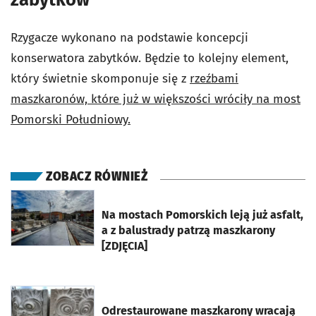
Rzygacze wykonano na podstawie koncepcji
konserwatora zabytków. Będzie to kolejny element,
który świetnie skomponuje się z
rzeźbami
maszkaronów, które już w większości wróciły na most
Pomorski Południowy.
ZOBACZ RÓWNIEŻ
otworzy się w nowej karcie
Na mostach Pomorskich leją już asfalt,
a z balustrady patrzą maszkarony
[ZDJĘCIA]
otworzy się w nowej karcie
Odrestaurowane maszkarony wracają