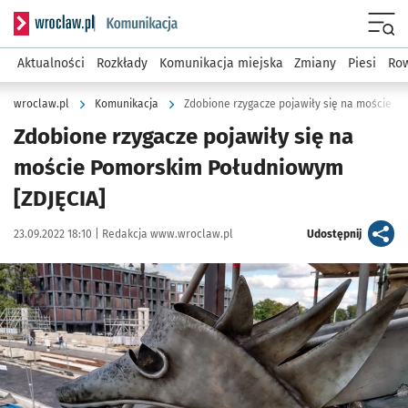
Serwis informacyjny wroclaw.pl podserwis: Komunikacja
Menu
Aktualności
Rozkłady
Komunikacja miejska
Zmiany
Piesi
Row
wroclaw.pl
Komunikacja
Zdobione rzygacze pojawiły się na moście 
Zdobione rzygacze pojawiły się na
moście Pomorskim Południowym
[ZDJĘCIA]
Data publikacji:
Autor:
artykuł
23.09.2022 18:10 |
Redakcja www.wroclaw.pl
Udostępnij
Kliknij, aby zobaczyć galerię