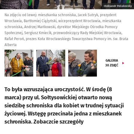
Oleksandr Poliakovsky
Na zdjęciu od lewej: mieszkanka schroniska, Jacek Sutryk, prezydent
Wrocławia, Bartłomiej Ciążyński, wiceprezydent Wrocławia, mieszkanka
schroniska, Andrzej Mańkowski, dyrektor Miejskiego Ośrodka Pomocy
Społecznej, Sergiusz Kmiecik, przewodniczący Rady Miejskiej Wrocławia,
Rafał Peroń, prezes Koła Wrocławskiego Towarzystwa Pomocy im. św. Brata
Alberta
GALERIA
30
ZDJĘĆ
To była wzruszająca uroczystość. W środę (8
marca) przy ul. Sołtysowickiej otwarto nową
siedzibę schroniska dla kobiet w trudnej sytuacji
życiowej. Wstęgę przecinała jedna z mieszkanek
schroniska. Zobaczcie szczegóły