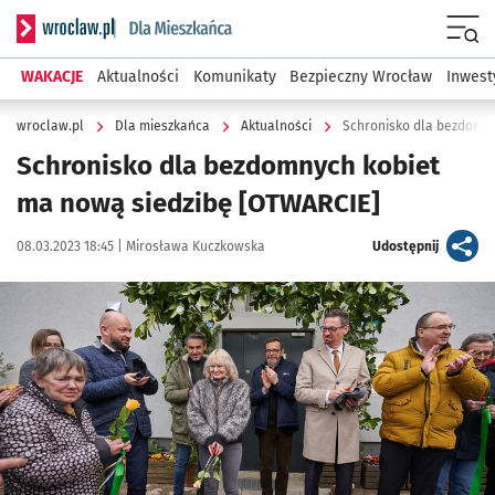
Serwis informacyjny wroclaw.pl podserwis: Dla mieszkańca
Menu
WAKACJE
Aktualności
Komunikaty
Bezpieczny Wrocław
Inwest
wroclaw.pl
Dla mieszkańca
Aktualności
Schronisko dla bezdomny
Schronisko dla bezdomnych kobiet
ma nową siedzibę [OTWARCIE]
Data publikacji:
Autor:
artykuł
08.03.2023 18:45 |
Mirosława Kuczkowska
Udostępnij
Kliknij, aby zobaczyć galerię
Kliknij, aby powiększyć