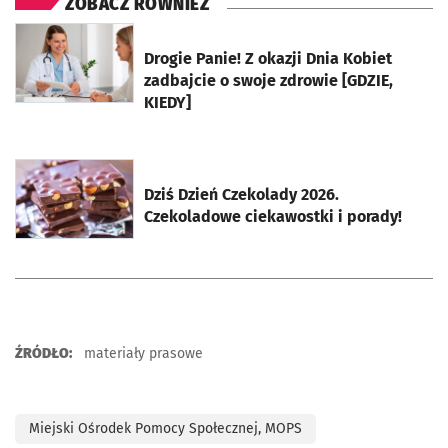
ZOBACZ RÓWNIEŻ
otworzy się w nowej karcie
Drogie Panie! Z okazji Dnia Kobiet
zadbajcie o swoje zdrowie [GDZIE,
KIEDY]
otworzy się w nowej karcie
Dziś Dzień Czekolady 2026.
Czekoladowe ciekawostki i porady!
ŹRÓDŁO:
materiały prasowe
Miejski Ośrodek Pomocy Społecznej, MOPS