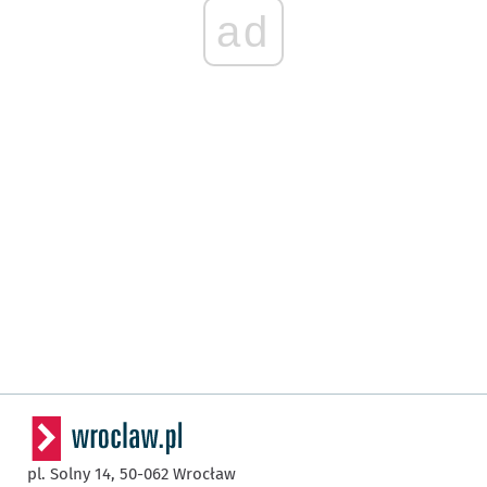
ad
pl. Solny 14,
50-062
Wrocław