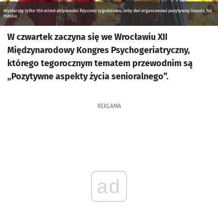
Wystarczy tylko 150 minut aktywności fizycznej tygodniowo, żeby dać organizmowi pozytywny impuls, fot.
Fotolia
W czwartek zaczyna się we Wrocławiu XII
Międzynarodowy Kongres Psychogeriatryczny,
którego tegorocznym tematem przewodnim są
„Pozytywne aspekty życia senioralnego”.
REKLAMA
ad