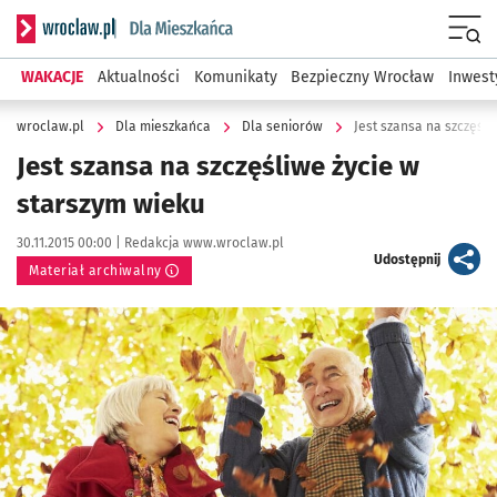
Serwis informacyjny wroclaw.pl podserwis: Dla mieszkańca
Menu
WAKACJE
Aktualności
Komunikaty
Bezpieczny Wrocław
Inwest
wroclaw.pl
Dla mieszkańca
Dla seniorów
Jest szansa na szczęśli
Jest szansa na szczęśliwe życie w
starszym wieku
Data publikacji:
Autor:
30.11.2015 00:00 |
Redakcja www.wroclaw.pl
artykuł
Udostępnij
Materiał archiwalny
Kliknij, aby powiększyć