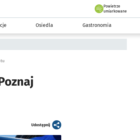
Powietrze
we Wrocławiu
 mieszkańca
umiarkowane
cje
Osiedla
Gastronomia
ntu
 Poznaj
artykuł
Udostępnij