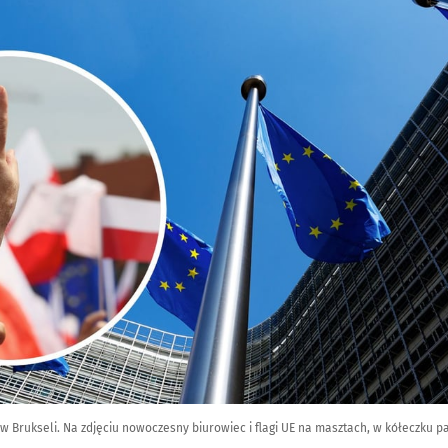
w Brukseli. Na zdjęciu nowoczesny biurowiec i flagi UE na masztach, w kółeczku 