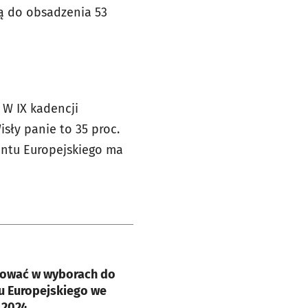
 do obsadzenia 53
 W IX kadencji
isły panie to 35 proc.
mentu Europejskiego ma
e
sować w wyborach do
u Europejskiego we
 2024