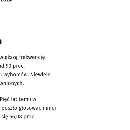
h
jwiększą frekwencję
d 90 proc.
c. wyborców. Niewiele
awnionych.
 Pięć lat temu w
poszło głosować mniej
 się 56,08 proc.