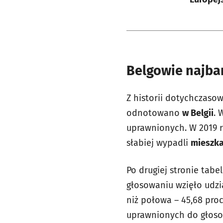
Belgowie najba
Z historii dotychczaso
odnotowano
w Belgii
. 
uprawnionych. W 2019 r.
słabiej wypadli
mieszk
Po drugiej stronie tabe
głosowaniu wzięło udzia
niż połowa – 45,68 proc
uprawnionych do głoso