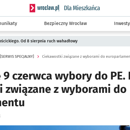
Serwis informacyjny wroclaw.pl podserwis: Dla
unikaty
Bezpieczny Wrocław
Inwesty
ościckiego. Od 8 sierpnia ruch wahadłowy
[SERWIS SPECJALNY]
Ciekawostki związane z wyborami do europarlame
ę 9 czerwca wybory do PE.
i związane z wyborami do
mentu
i