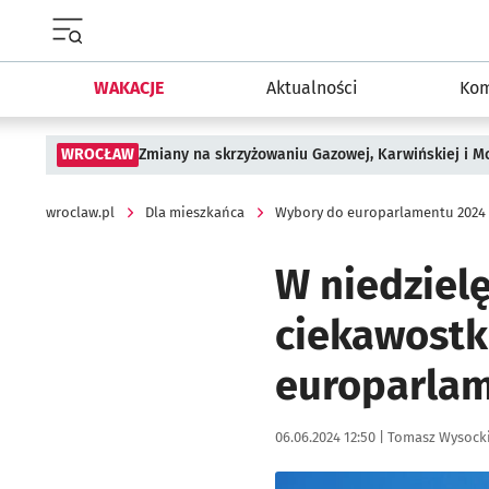
Menu główne portalu wroclaw.pl
WAKACJE
Aktualności
Kom
WROCŁAW
Zmiany na skrzyżowaniu Gazowej, Karwińskiej i M
wroclaw.pl
Dla mieszkańca
Wybory do europarlamentu 2024 
W niedziel
ciekawostk
europarla
Data publikacji:
Autor:
06.06.2024 12:50 |
Tomasz Wysock
Kliknij, aby powiększyć