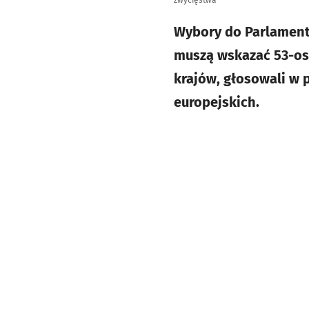
zwycięstwa
Wybory do Parlamentu
muszą wskazać 53-oso
krajów, głosowali w
europejskich.