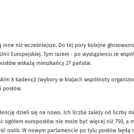
 inne niż wcześniejsze. Do tej pory kolejne głosowa
Unii Europejskiej. Tym razem - po wystąpieniu ze wspól
oposłów wskażą mieszkańcy 27 państw.
kim X kadencji (wybory w krajach wspólnoty organizow
i posłów.
cję dzieli się na nowo. Ich liczba zależy od liczby mi
: ogółem europosłów nie może być więcej niż 750, a 
eść osób. W nowym parlamencie po tylu posłów będą 