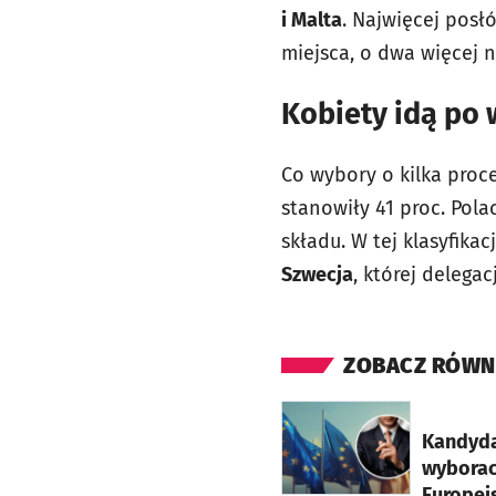
i Malta
. Najwięcej pos
miejsca, o dwa więcej n
Kobiety idą po 
Co wybory o kilka proc
stanowiły 41 proc. Polac
składu. W tej klasyfika
Szwecja
, której delegac
ZOBACZ RÓWN
otworzy się w nowej ka
Kandyda
wyborac
Europejs