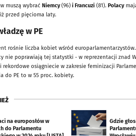
łów muszą wybrać
Niemcy
(96)
i Francuzi
(81).
Polacy
mają
iż przed pięcioma laty.
władzę w PE
ent rośnie liczba kobiet wśród europarlamentarzystów.
y nie poprawiają tej statystki - w reprezentacji znad W
cji rekordowe osiągniecie w zakresie feminizacji Parla
ja do PE to w 55 proc. kobiety.
IEŻ
rcie
otworzy się w nowej karci
ci na europosłów w
Gdzie gło
h do Parlamentu
Parlament
kiego w 2024 roku [LISTA]
Wrocławiu