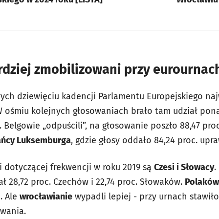
rdziej zmobilizowani przy eurournac
wych dziewięciu kadencji Parlamentu Europejskiego na
W ośmiu kolejnych głosowaniach brało tam udział pona
 Belgowie „odpuścili”, na głosowanie poszło 88,47 pro
ańcy Luksemburga
, gdzie głosy oddało 84,24 proc. upr
li dotyczącej frekwencji w roku 2019 są
Czesi i Słowacy
.
ł 28,72 proc. Czechów i 22,74 proc. Słowaków.
Polaków
. Ale
wrocławianie
wypadli lepiej - przy urnach stawiło
wania.