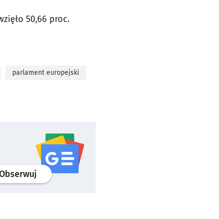
zięło 50,66 proc.
parlament europejski
profil
google news
serwisu wroclaw.pl
Obserwuj