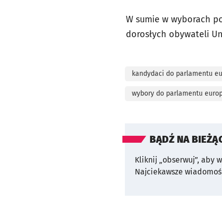
W sumie w wyborach pos
dorosłych obywateli Uni
kandydaci do parlamentu eu
wybory do parlamentu europ
BĄDŹ NA BIEŻĄ
Kliknij „obserwuj”, aby 
Najciekawsze wiadomośc