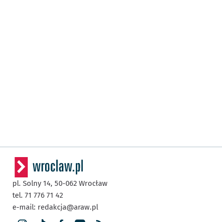
pl. Solny 14,
50-062
Wrocław
tel. 71 776 71 42
e-mail:
redakcja@araw.pl