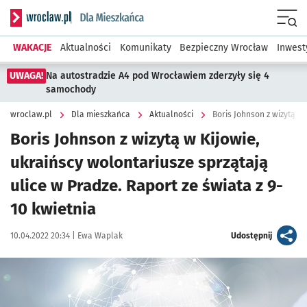
Serwis informacyjny wroclaw.pl podserwis: Dla mieszkańca
Menu
WAKACJE
Aktualności
Komunikaty
Bezpieczny Wrocław
Inwest
UWAGA!
Na autostradzie A4 pod Wrocławiem zderzyły się 4
samochody
wroclaw.pl
Dla mieszkańca
Aktualności
Boris Johnson z wizytą w Kijowie,
ukraińscy wolontariusze sprzątają
ulice w Pradze. Raport ze świata z 9-
10 kwietnia
Data publikacji:
Autor:
artykuł
10.04.2022 20:34 |
Ewa Waplak
Udostępnij
Kliknij, aby powiększyć