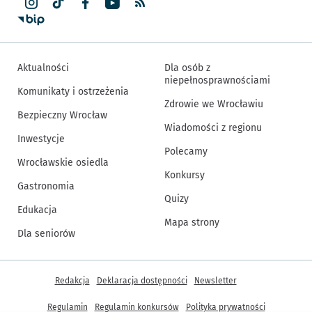
Aktualności
Dla osób z
niepełnosprawnościami
Komunikaty i ostrzeżenia
Zdrowie we Wrocławiu
Bezpieczny Wrocław
Wiadomości z regionu
Inwestycje
Polecamy
Wrocławskie osiedla
Konkursy
Gastronomia
Quizy
Edukacja
Mapa strony
Dla seniorów
Inne informacje
Redakcja
Deklaracja dostępności
Newsletter
Regulamin
Regulamin konkursów
Polityka prywatności