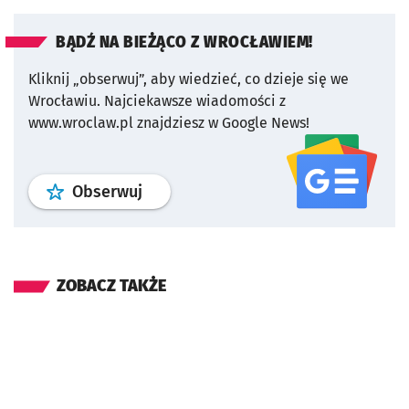
BĄDŹ NA BIEŻĄCO Z WROCŁAWIEM!
Kliknij „obserwuj”, aby wiedzieć, co dzieje się we
Wrocławiu.
Najciekawsze wiadomości z
www.wroclaw.pl znajdziesz w Google News!
profil
google news
serwisu wroclaw
Obserwuj
ZOBACZ TAKŻE