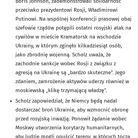
Boris Johnson, zademonstrowali solidarność
przeciwko prezydentowi Rosji, Władimirowi
Putinowi. Na wspólnej konferencji prasowej obaj
szefowie rządów potępili ostatni rosyjski atak na
cywilów w mieście Kramatorsk na wschodzie
Ukrainy, w którym zginęło kilkadziesiąt osób,
jako zbrodnię wojenną. Scholz uważa, że
zachodnie sankcje wobec Rosji z związku z
agresją na Ukrainę są „bardzo skuteczne”. Jego
zdaniem, zamrożenie aktywów uderzy również w
moskiewską „klikę trzymającą władzę”.
Scholz zapowiedział, że Niemcy będą nadal
dostarczać broń Ukrainie, aby wzmocnić obronę
przed rosyjską inwazją. Ponowił żądanie wobec
Moskwy utworzenia korytarzy humanitarnych,
aby ludzie mogli opuścić tereny, w których toczą