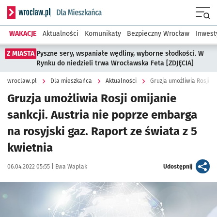
Serwis informacyjny wroclaw.pl podserwis: Dla mieszkańca
Menu
WAKACJE
Aktualności
Komunikaty
Bezpieczny Wrocław
Inwest
Z MIASTA
Pyszne sery, wspaniałe wędliny, wyborne słodkości. W
Rynku do niedzieli trwa Wrocławska Feta [ZDJĘCIA]
wroclaw.pl
Dla mieszkańca
Aktualności
Gruzja umożliwia Rosji omijanie
sankcji. Austria nie poprze embarga
na rosyjski gaz. Raport ze świata z 5
kwietnia
Data publikacji:
Autor:
artykuł
06.04.2022 05:55 |
Ewa Waplak
Udostępnij
Kliknij, aby powiększyć