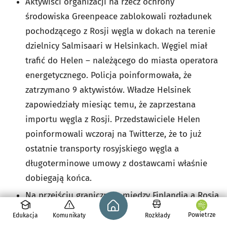
Aktywiści organizacji na rzecz ochrony
środowiska Greenpeace zablokowali rozładunek
pochodzącego z Rosji węgla w dokach na terenie
dzielnicy Salmisaari w Helsinkach. Węgiel miał
trafić do Helen – należącego do miasta operatora
energetycznego. Policja poinformowała, że
zatrzymano 9 aktywistów. Władze Helsinek
zapowiedziały miesiąc temu, że zaprzestana
importu węgla z Rosji. Przedstawiciele Helen
poinformowali wczoraj na Twitterze, że to już
ostatnie transporty rosyjskiego węgla a
długoterminowe umowy z dostawcami właśnie
dobiegają końca.
Na przejściu granicznym między Finlandią a Rosją
Strona główna - wroclaw.pl
w Vaalimaa Fińskie Służby Celne zatrzymały w
Powietrze
Edukacja
Komunikaty
Rozkłady
ostatnich dniach trzy ładunki towarów