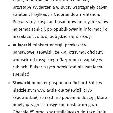
przystały? Wydarzenia w Buczy wstrząsnęły całym
światem. Przykłady z Niderlandów i Finlandii.
Pierwsza dyskusja ambasadorów unijnych krajów
na temat sankcji, po opublikowaniu informacji o
masakrze cywilów, odbędzie się w środę.
Bułgarski
minister energii przekazał w
państwowej telewizji, że kraj otrzymał oficjalny
wniosek od rosyjskiego Gazpromu o zapłatę w
rublach. Bułgaria tych oczekiwań nie zamierza
spełniać
Słowacki
minister gospodarki Richard Sulik w
niedzielnym wywiadzie dla telewizji RTVS
zapowiedział, że rząd nie podejmie decyzji, które
mogłyby zagrozić rosyjskim dostawom gazu.
Obecnie 85 proc. gazu trafiającego do tego kraju