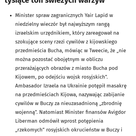
tysiące ton świeżych warzyw
Minister spraw zagranicznych Yair Lapid w
niedzielny wieczór był najwyższym rangą
izraelskim urzędnikiem, który zareagował na
szokujące sceny rzezi cywilów z kijowskiego
przedmieścia Bucha, mówiąc w Tweecie, że „nie
można pozostać obojętnym w obliczu
przerażających obrazów z miasto Bucha pod
Kijowem, po odejściu wojsk rosyjskich”.
Ambasador Izraela na Ukrainie potępił masakrę
na przedmieściach Kijowa, nazywając zabijanie
cywilów w Buczy za nieuzasadnioną „zbrodnię
wojenną”. Natomiast Minister finansów Avigdor
Liberman odmówił wprost potępienia
„rzekomych” rosyjskich okrucieństw w Buczy i