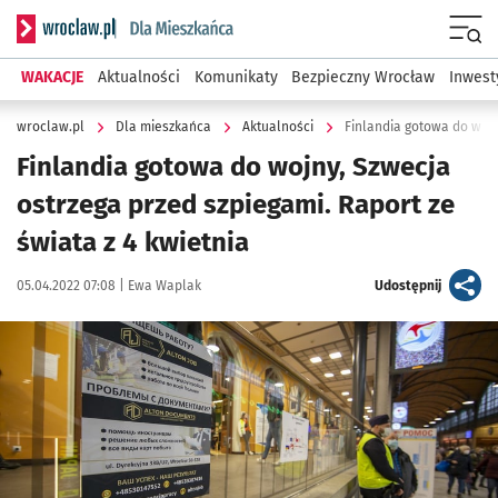
Serwis informacyjny wroclaw.pl podserwis: Dla mieszkańca
Menu
WAKACJE
Aktualności
Komunikaty
Bezpieczny Wrocław
Inwest
wroclaw.pl
Dla mieszkańca
Aktualności
Finlandia gotowa do wojny, Szwecja
ostrzega przed szpiegami. Raport ze
świata z 4 kwietnia
Data publikacji:
Autor:
artykuł
05.04.2022 07:08 |
Ewa Waplak
Udostępnij
Kliknij, aby powiększyć