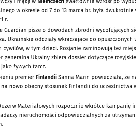
ywczy i mąkę w
Niemczech
gwałtownie wzrósł po wybuc
alnego w okresie od 7 do 13 marca br. była dwukrotnie 
1 r.
he Guardian pisze o dowodach zbrodni wycofujących się
za. Ukraińskie oddziały wkraczające do opuszczonych w
h cywilów, w tym dzieci. Rosjanie zaminowują też miejs
or generalna Ukrainy zbiera dossier dotyczące rosyjsk
 jako żywych tarcz.
ieniu premier
Finlandii
Sanna Marin powiedziała, że n
 na nowo obecny stosunek Finlandii do uczestnictwa 
Rezerw Materiałowych rozpocznie wkrótce kampanię i
iadaczy nieruchomości odpowiedzialnych za utrzymani
h.