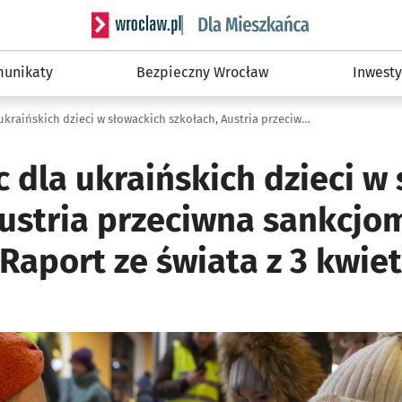
Serwis informacyjny wroclaw.pl podserwis: Dla
unikaty
Bezpieczny Wrocław
Inwesty
Mało miejsc dla ukraińskich dzieci w słowackich szkołach, Austria przeciwna sankcjom na ropę i gaz z Rosji. Raport ze świata z 3 kwietnia
 dla ukraińskich dzieci w
ustria przeciwna sankcjom
. Raport ze świata z 3 kwie