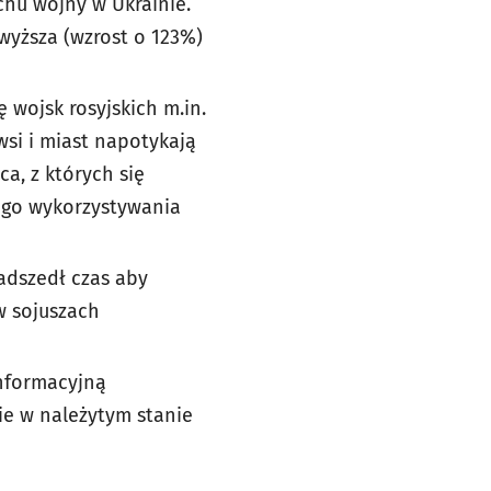
hu wojny w Ukrainie.
wyższa (wzrost o 123%)
 wojsk rosyjskich m.in.
si i miast napotykają
ca, z których się
iego wykorzystywania
adszedł czas aby
w sojuszach
nformacyjną
e w należytym stanie