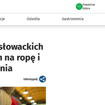
Powietrze
we Wrocławiu
 mieszkańca
dobre
cje
Osiedla
Gastronomia
 słowackich
 na ropę i
tnia
artykuł
Udostępnij