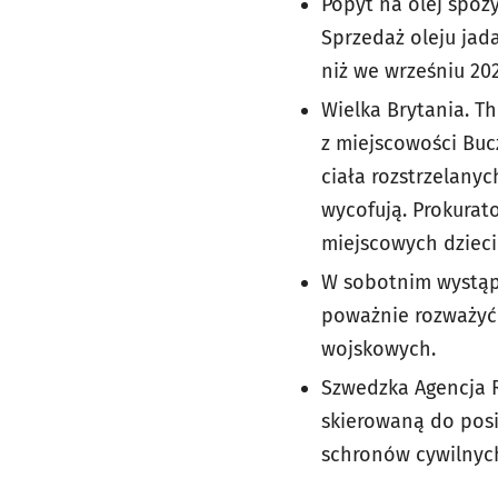
Popyt na olej spoż
Sprzedaż oleju jad
niż we wrześniu 202
Wielka Brytania. T
z miejscowości Buc
ciała rozstrzelanyc
wycofują. Prokurat
miejscowych dzieci
W sobotnim wystąp
poważnie rozważyć
wojskowych.
Szwedzka Agencja 
skierowaną do pos
schronów cywilnyc