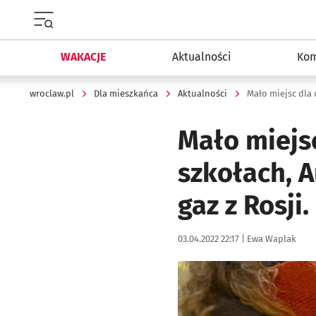
Menu główne portalu wroclaw.pl
WAKACJE
Aktualności
Kom
wroclaw.pl
Dla mieszkańca
Aktualności
Mało miejsc
szkołach, A
gaz z Rosji
Data publikacji:
Autor:
03.04.2022 22:17 |
Ewa Waplak
Kliknij, aby powiększyć