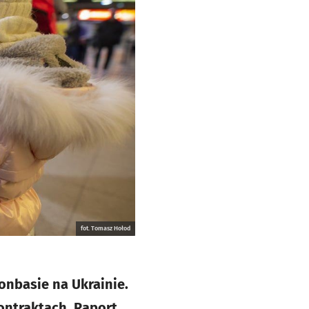
fot. Tomasz Hołod
onbasie na Ukrainie.
ontraktach. Raport