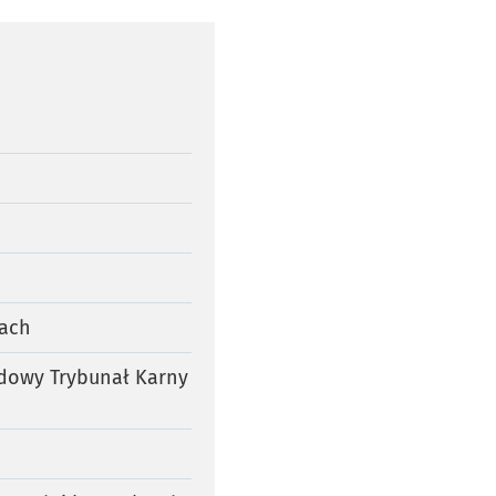
łach
odowy Trybunał Karny