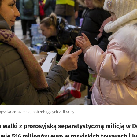
jeżdża coraz mniej potrzebujących z Ukrainy
 walki z prorosyjską separatystyczną milicją w D
awie 516 milionów euro w rosyjskich towarach i k