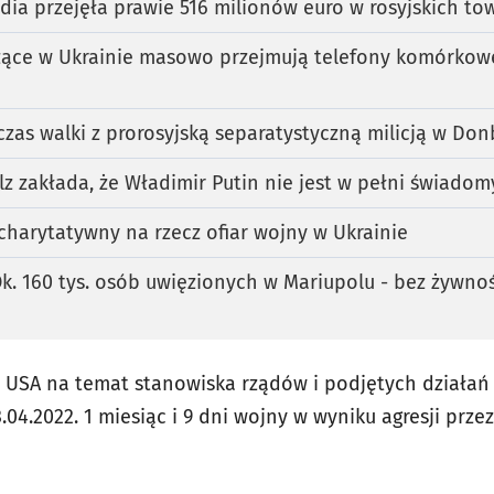
dia przejęła prawie 516 milionów euro w rosyjskich to
zące w Ukrainie masowo przejmują telefony komórkow
zas walki z prorosyjską separatystyczną milicją w Don
lz zakłada, że Władimir Putin nie jest w pełni świadomy
charytatywny na rzecz ofiar wojny w Ukrainie
Ok. 160 tys. osób uwięzionych w Mariupolu - bez żywnoś
, USA na temat stanowiska rządów i podjętych działań
.04.2022. 1 miesiąc i 9 dni wojny w wyniku agresji prze