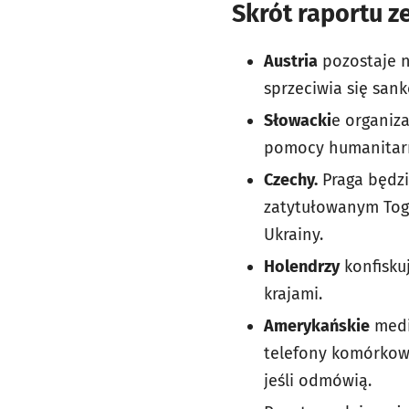
Skrót raportu ze
Austria
pozostaje n
sprzeciwia się sank
Słowacki
e organiz
pomocy humanitarn
Czechy.
Praga będzi
zatytułowanym Toge
Ukrainy.
Holendrzy
konfiskuj
krajami.
Amerykańskie
medi
telefony komórkowe
jeśli odmówią.