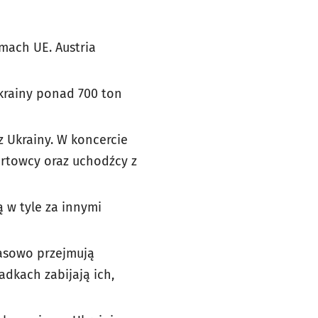
mach UE. Austria
krainy ponad 700 ton
 Ukrainy. W koncercie
ortowcy oraz uchodźcy z
ą w tyle za innymi
masowo przejmują
dkach zabijają ich,