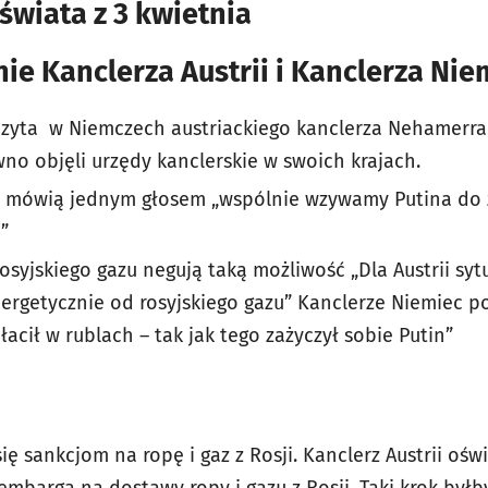
 świata z 3 kwietnia
nie Kanclerza Austrii i Kanclerza Nie
izyta w Niemczech austriackiego kanclerza Nehamerra
o objęli urzędy kanclerskie w swoich krajach.
 mówią jednym głosem „wspólnie wzywamy Putina do z
”
osyjskiego gazu negują taką możliwość „Dla Austrii sytu
ergetycznie od rosyjskiego gazu” Kanclerze Niemiec pod
acił w rublach – tak jak tego zażyczył sobie Putin”
ię sankcjom na ropę i gaz z Rosji. Kanclerz Austrii oświ