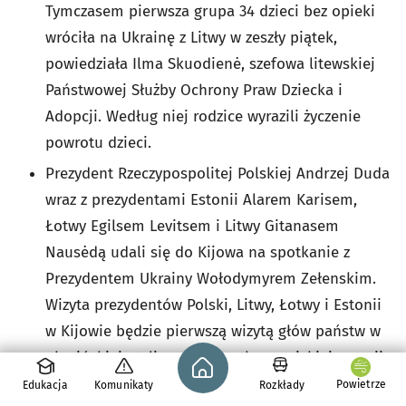
Tymczasem pierwsza grupa 34 dzieci bez opieki
wróciła na Ukrainę z Litwy w zeszły piątek,
powiedziała Ilma Skuodienė, szefowa litewskiej
Państwowej Służby Ochrony Praw Dziecka i
Adopcji. Według niej rodzice wyrazili życzenie
powrotu dzieci.
Prezydent Rzeczypospolitej Polskiej Andrzej Duda
wraz z prezydentami Estonii Alarem Karisem,
Łotwy Egilsem Levitsem i Litwy Gitanasem
Nausėdą udali się do Kijowa na spotkanie z
Prezydentem Ukrainy Wołodymyrem Zełenskim.
Wizyta prezydentów Polski, Litwy, Łotwy i Estonii
w Kijowie będzie pierwszą wizytą głów państw w
Strona główna - wroclaw.pl
ukraińskiej stolicy od początku rosyjskiej agresji.
Prezydenci Duda i Nauseda ostatni raz widzieli
Powietrze
Edukacja
Komunikaty
Rozkłady