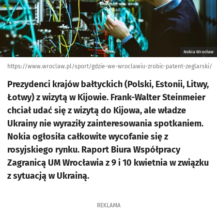
Nokia Wrocław
https://www.wroclaw.pl/sport/gdzie-we-wroclawiu-zrobic-patent-zeglarski/
Prezydenci krajów bałtyckich (Polski, Estonii, Litwy,
Łotwy) z wizytą w Kijowie. Frank-Walter Steinmeier
chciał udać się z wizytą do Kijowa, ale władze
Ukrainy nie wyraziły zainteresowania spotkaniem.
Nokia ogłosiła całkowite wycofanie się z
rosyjskiego rynku. Raport Biura Współpracy
Zagranicą UM Wrocławia z 9 i 10 kwietnia w związku
z sytuacją w Ukrainą.
REKLAMA