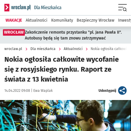
Serwis informacyjny wroclaw.pl podserwis: Dla mieszkańca
Menu
WAKACJE
Aktualności
Komunikaty
Bezpieczny Wrocław
Inwest
WROCŁAW
Zakończenie remontu przystanku "pl. Jana Pawła II".
Autobusy będą się tam znowu zatrzymywać
wroclaw.pl
Dla mieszkańca
Aktualności
Nokia ogłosiła całkowite wycofanie
się z rosyjskiego rynku. Raport ze
świata z 13 kwietnia
Data publikacji:
Autor:
artykuł
14.04.2022 09:08 |
Ewa Waplak
Udostępnij
Kliknij, aby powiększyć