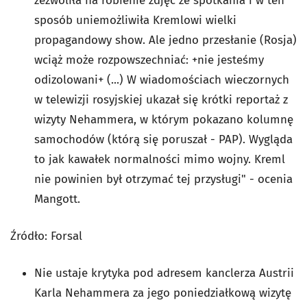
zezwoliła na robienie zdjęć ze spotkania i w ten
sposób uniemożliwiła Kremlowi wielki
propagandowy show. Ale jedno przesłanie (Rosja)
wciąż może rozpowszechniać: +nie jesteśmy
odizolowani+ (...) W wiadomościach wieczornych
w telewizji rosyjskiej ukazał się krótki reportaż z
wizyty Nehammera, w którym pokazano kolumnę
samochodów (którą się poruszał - PAP). Wygląda
to jak kawałek normalności mimo wojny. Kreml
nie powinien był otrzymać tej przysługi" - ocenia
Mangott.
Źródło: Forsal
Nie ustaje krytyka pod adresem kanclerza Austrii
Karla Nehammera za jego poniedziałkową wizytę