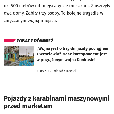
ok. 500 metrów od miejsca gdzie mieszkam. Zniszczyły
dwa domy. Zabiły trzy osoby. To kolejne tragedie w
zmęczonym wojną miejscu.
ZOBACZ RÓWNIEŻ
otworzy się w nowej karcie
„Wojna jest o trzy dni jazdy pociągiem
z Wrocławia”. Nasz korespondent jest
w pogrążonym wojną Donbasie!
21.06.2023
| Michał Kurowicki
Pojazdy z karabinami maszynowymi
przed marketem