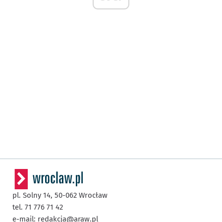
pl. Solny 14,
50-062
Wrocław
tel. 71 776 71 42
e-mail:
redakcja@araw.pl