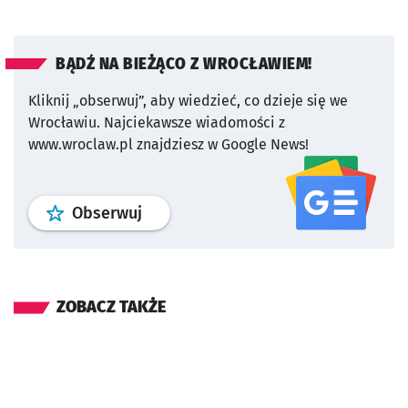
BĄDŹ NA BIEŻĄCO Z WROCŁAWIEM!
Kliknij „obserwuj”, aby wiedzieć, co dzieje się we
Wrocławiu.
Najciekawsze wiadomości z
www.wroclaw.pl znajdziesz w Google News!
profil
google news
serwisu wroclaw
Obserwuj
ZOBACZ TAKŻE