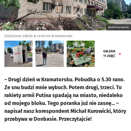
Michał Kurowicki
Zniszczona szkoła w centrum Kramatorska.
GALERIA
11
ZDJĘĆ
– Drugi dzień w Kramatorsku. Pobudka o 5.30 rano.
Ze snu budzi mnie wybuch. Potem drugi, trzeci. To
rakiety armii Putina spadają na miasto, niedaleko
od mojego bloku. Tego poranka już nie zasnę... –
napisał nasz korespondent Michał Kurowicki, który
przebywa w Donbasie. Przeczytajcie!