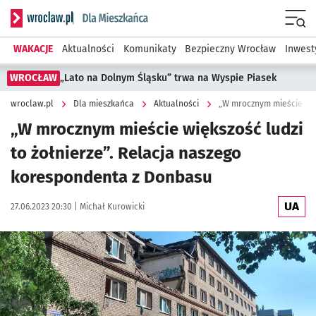
Serwis informacyjny wroclaw.pl podserwis: Dla mieszkańca
Menu
WAKACJE
Aktualności
Komunikaty
Bezpieczny Wrocław
Inwest
WROCŁAW
„Lato na Dolnym Śląsku” trwa na Wyspie Piasek
wroclaw.pl
Dla mieszkańca
Aktualności
„W mrocznym mieście większość ludzi
to żołnierze”. Relacja naszego
korespondenta z Donbasu
UA
Data publikacji:
Autor:
27.06.2023 20:30 |
Michał Kurowicki
Kliknij, aby zobaczyć galerię