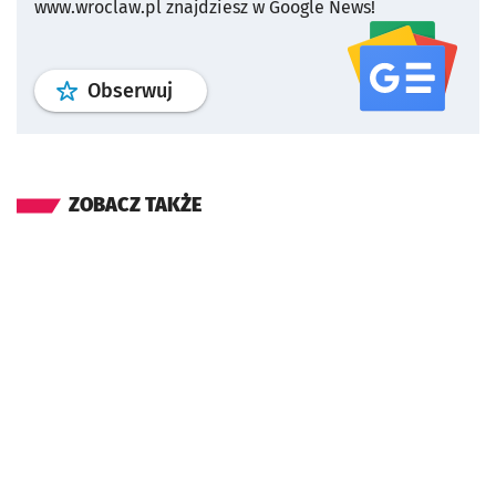
www.wroclaw.pl znajdziesz w Google News!
profil
google news
serwisu wroclaw
Obserwuj
ZOBACZ TAKŻE