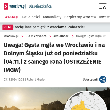
Serwis informacyjny wroclaw.pl podserwis: Dla mieszkańca
Menu
WAKACJE
Aktualności
Komunikaty
Bezpieczny Wrocław
Inwest
PILNE
Trochę inne pamiątki z Wrocławia. Zobaczcie!
wroclaw.pl
Dla mieszkańca
Aktualności
Uwaga! Gęsta mgła we Wrocławiu i na
Dolnym Śląsku już od poniedziałku
(04.11.) z samego rana (OSTRZEŻENIE
IMGW)
Data publikacji:
Autor:
artykuł
03.11.2024 10:32 |
Robert Migdał
Udostępnij
Kliknij, aby powiększyć