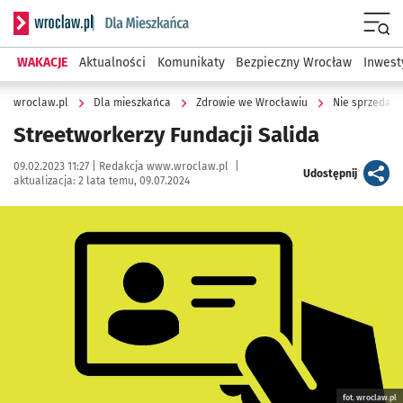
Serwis informacyjny wroclaw.pl podserwis: Dla mieszkańca
Menu
WAKACJE
Aktualności
Komunikaty
Bezpieczny Wrocław
Inwest
wroclaw.pl
Dla mieszkańca
Zdrowie we Wrocławiu
Nie sprzedawa
Streetworkerzy Fundacji Salida
Data publikacji:
Autor:
09.02.2023 11:27 |
Redakcja www.wroclaw.pl
|
artykuł
Udostępnij
aktualizacja:
2 lata temu, 09.07.2024
Kliknij, aby powiększyć
fot. wroclaw.pl