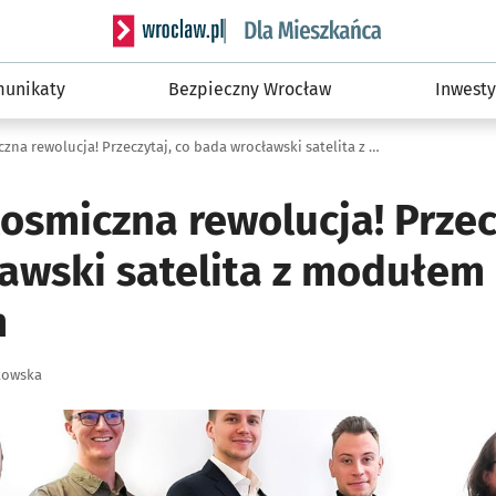
Serwis informacyjny wroclaw.pl podserwis: Dla
unikaty
Bezpieczny Wrocław
Inwesty
To będzie kosmiczna rewolucja! Przeczytaj, co bada wrocławski satelita z modułem badawczym
osmiczna rewolucja! Przec
awski satelita z modułem
m
kowska