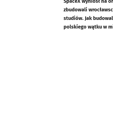
SpaceX wyniósł na or
zbudowali wrocławscy 
studiów. Jak budowal
polskiego wątku w mi