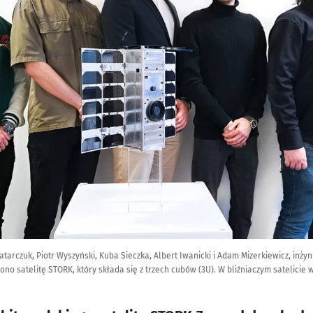
Tatarczuk, Piotr Wyszyński, Kuba Sieczka, Albert Iwanicki i Adam Mizerkiewicz, inż
no satelitę STORK, który składa się z trzech cubów (3U). W bliźniaczym satelicie