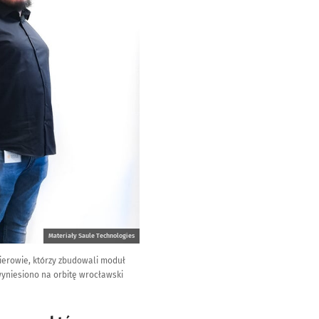
Materiały Saule Technologies
ynierowie, którzy zbudowali moduł
 wyniesiono na orbitę wrocławski