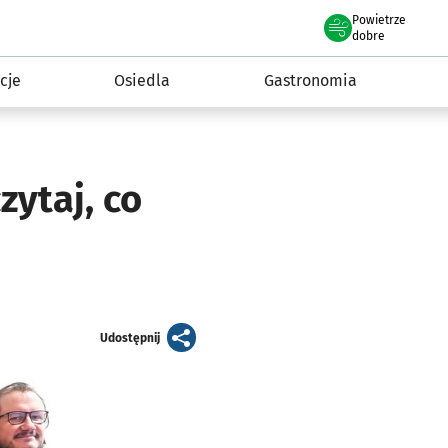
Powietrze
we Wrocławiu
 mieszkańca
dobre
cje
Osiedla
Gastronomia
zytaj, co
artykuł
Udostępnij