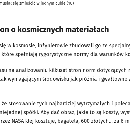
musiał się zmieścić w jednym cubie (1U)
tron o kosmicznych materiałach
 się w kosmosie, inżynierowie zbudowali go ze specj
 które spełniają rygorystyczne normy dla warunków k
asu na analizowaniu kilkuset stron norm dotyczących
tak wymagającym środowisku jak próżnia i gwałtowne 
 że stosowanie tych najbardziej wytrzymałych i pole
iejednej spółki. Aby dać obraz, jakie to są koszty, wys
ez NASA klej kosztuje, bagatela, 600 złotych… za 6 mil