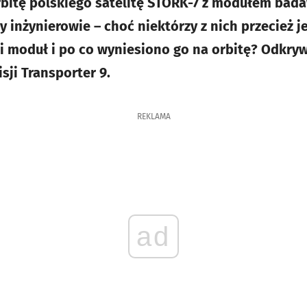
bitę polskiego satelitę STORK-7 z modułem bad
inżynierowie – choć niektórzy z nich przecież je
i moduł i po co wyniesiono go na orbitę? Odkr
sji Transporter 9.
REKLAMA
ad