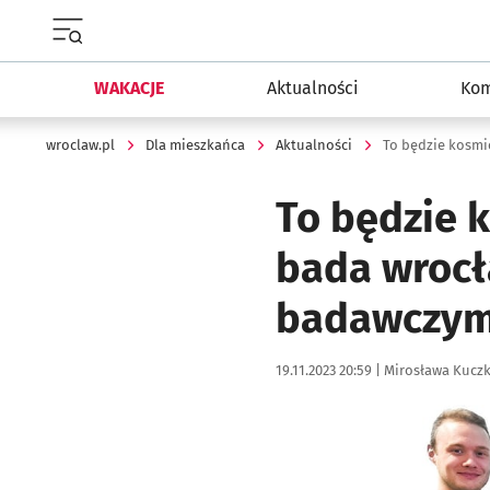
Menu główne portalu wroclaw.pl
WAKACJE
Aktualności
Kom
wroclaw.pl
Dla mieszkańca
Aktualności
To będzie k
bada wrocł
badawczy
Data publikacji:
Autor:
19.11.2023 20:59 |
Mirosława Kucz
Kliknij, aby powiększyć