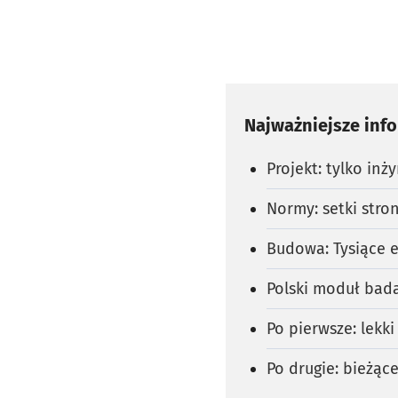
Najważniejsze inf
Projekt: tylko inż
Normy: setki stro
Budowa: Tysiące 
Polski moduł bada
Po pierwsze: lekki
Po drugie: bieżąc