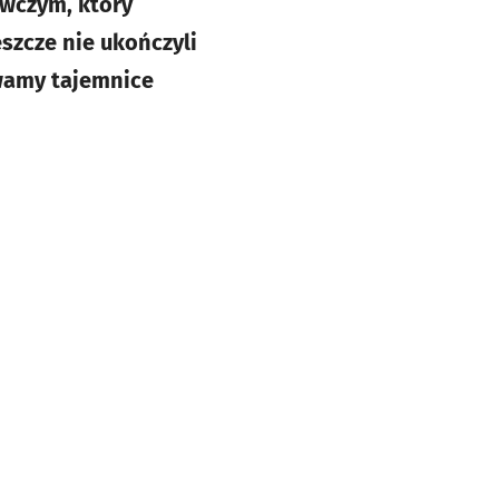
awczym, który
szcze nie ukończyli
ywamy tajemnice