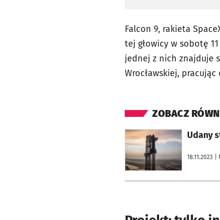
Falcon 9, rakieta Space
tej głowicy w sobotę 11
jednej z nich znajduje 
Wrocławskiej, pracując 
ZOBACZ RÓWN
otworzy się w nowej karcie
Udany st
18.11.2023
| 