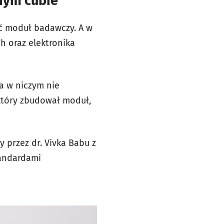
dnym cubie
ieć moduł badawczy. A w
h oraz elektronika
a w niczym nie
 który zbudował moduł,
 przez dr. Vivka Babu z
tandardami