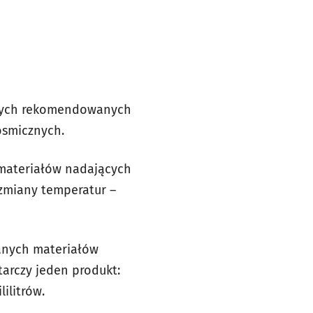
alnych rekomendowanych
osmicznych.
 materiałów nadających
zmiany temperatur –
canych materiałów
tarczy jeden produkt:
ilitrów.