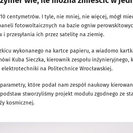
inżynier wie, ile można zmieścić w je
 10 centymetrów. I tyle, nie mniej, nie więcej, mógł m
 paneli fotowoltaicznych na bazie ogniw perowskitowyc
 przesyłania ich przez satelitę na ziemię.
szkicu wykonanego na kartce papieru, a wiadomo kartk
mówi Kuba Sieczka, kierownik zespołu inżynieryjnego,
elektrotechniki na Politechnice Wrocławskiej.
o parametry, które podał nam zespół naukowy kierowany
d podstaw stworzyliśmy projekt modułu zgodnego ze s
ży kosmicznej.