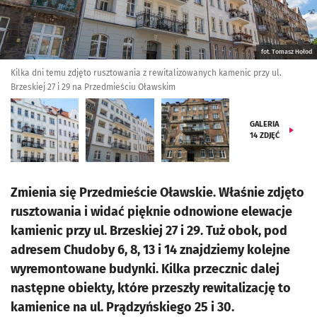
fot. Tomasz Hołod
Kilka dni temu zdjęto rusztowania z rewitalizowanych kamenic przy ul.
Brzeskiej 27 i 29 na Przedmieściu Oławskim
GALERIA
14
ZDJĘĆ
Zmienia się Przedmieście Oławskie. Właśnie zdjęto
rusztowania i widać pięknie odnowione elewacje
kamienic przy ul. Brzeskiej 27 i 29. Tuż obok, pod
adresem Chudoby 6, 8, 13 i 14 znajdziemy kolejne
wyremontowane budynki. Kilka przecznic dalej
następne obiekty, które przeszły rewitalizację to
kamienice na ul. Prądzyńskiego 25 i 30.