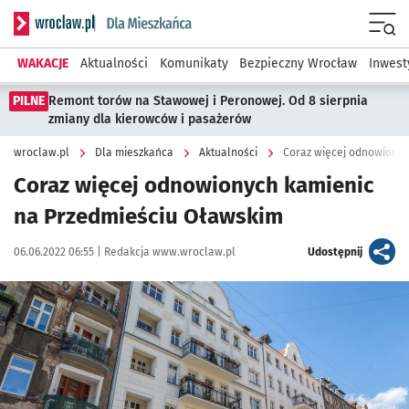
Serwis informacyjny wroclaw.pl podserwis: Dla mieszkańca
Menu
WAKACJE
Aktualności
Komunikaty
Bezpieczny Wrocław
Inwest
PILNE
Remont torów na Stawowej i Peronowej. Od 8 sierpnia
zmiany dla kierowców i pasażerów
wroclaw.pl
Dla mieszkańca
Aktualności
Coraz więcej odnowionyc
Coraz więcej odnowionych kamienic
na Przedmieściu Oławskim
Data publikacji:
Autor:
artykuł
06.06.2022 06:55 |
Redakcja www.wroclaw.pl
Udostępnij
Kliknij, aby zobaczyć galerię
Kliknij, aby powiększyć