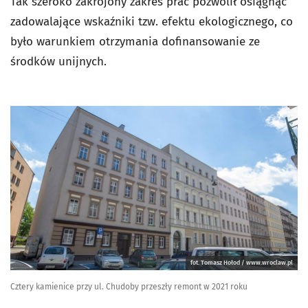
Tak szeroko zakrojony zakres prac pozwolił osiągnąć
zadowalające wskaźniki tzw. efektu ekologicznego, co
było warunkiem otrzymania dofinansowanie ze
środków unijnych.
fot. Tomasz Hołod / www.wroclaw.pl
Cztery kamienice przy ul. Chudoby przeszły remont w 2021 roku