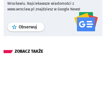
Wrocławiu.
Najciekawsze wiadomości z
www.wroclaw.pl znajdziesz w Google News!
profil
google news
serwisu wroclaw
Obserwuj
ZOBACZ TAKŻE