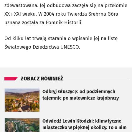
zdewastowana. Jej odbudowa zaczęła się na przełomie
XX i XXI wieku. W 2004 roku Twierdza Srebrna Góra
uznana została za Pomnik Historii.
Od kilku lat trwają starania o wpisanie jej na listę
Światowego Dziedzictwa UNESCO.
ZOBACZ RÓWNIEŻ
otworzy się w nowej karcie
Odkryj Głuszycę: od podziemnych
tajemnic po malownicze krajobrazy
otworzy się w nowej karcie
Odwiedź Lewin Kłodzki: klimatyczne
miasteczko w pięknej okolicy. To o nim