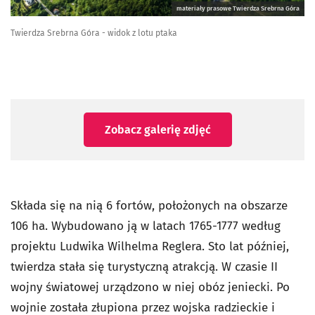
materiały prasowe Twierdza Srebrna Góra
Twierdza Srebrna Góra - widok z lotu ptaka
Zobacz galerię zdjęć
Składa się na nią 6 fortów, położonych na obszarze
106 ha. Wybudowano ją w latach 1765-1777 według
projektu Ludwika Wilhelma Reglera. Sto lat później,
twierdza stała się turystyczną atrakcją. W czasie II
wojny światowej urządzono w niej obóz jeniecki. Po
wojnie została złupiona przez wojska radzieckie i