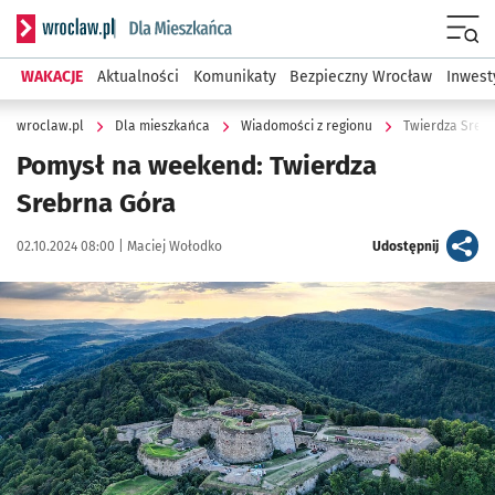
Serwis informacyjny wroclaw.pl podserwis: Dla mieszkańca
Menu
WAKACJE
Aktualności
Komunikaty
Bezpieczny Wrocław
Inwest
wroclaw.pl
Dla mieszkańca
Wiadomości z regionu
Twierdza Srebr
Pomysł na weekend: Twierdza
Srebrna Góra
Data publikacji:
Autor:
artykuł
02.10.2024 08:00 |
Maciej Wołodko
Udostępnij
Kliknij, aby zobaczyć galerię