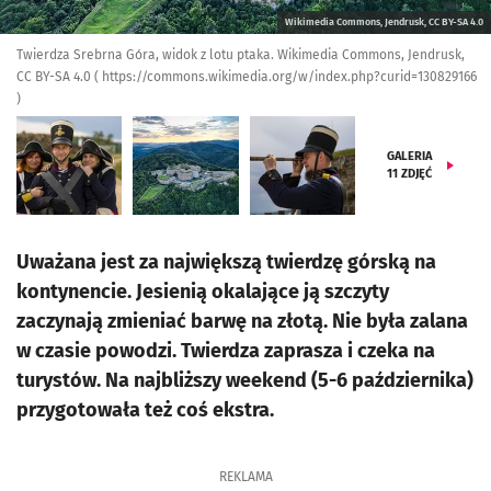
Wikimedia Commons, Jendrusk, CC BY-SA 4.0
Twierdza Srebrna Góra, widok z lotu ptaka. Wikimedia Commons, Jendrusk,
CC BY-SA 4.0 ( https://commons.wikimedia.org/w/index.php?curid=130829166
)
GALERIA
11
ZDJĘĆ
Uważana jest za największą twierdzę górską na
kontynencie. Jesienią okalające ją szczyty
zaczynają zmieniać barwę na złotą. Nie była zalana
w czasie powodzi. Twierdza zaprasza i czeka na
turystów. Na najbliższy weekend (5-6 października)
przygotowała też coś ekstra.
REKLAMA