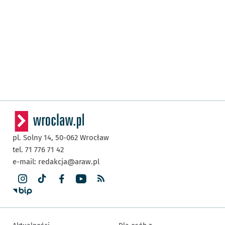
pl. Solny 14,
50-062
Wrocław
tel. 71 776 71 42
e-mail:
redakcja@araw.pl