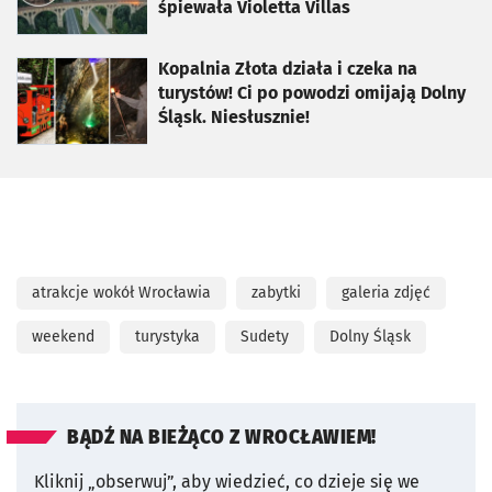
śpiewała Violetta Villas
otworzy się w nowej karcie
Kopalnia Złota działa i czeka na
turystów! Ci po powodzi omijają Dolny
Śląsk. Niesłusznie!
atrakcje wokół Wrocławia
zabytki
galeria zdjęć
weekend
turystyka
Sudety
Dolny Śląsk
BĄDŹ NA BIEŻĄCO Z WROCŁAWIEM!
Kliknij „obserwuj”, aby wiedzieć, co dzieje się we