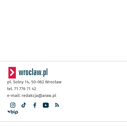
pl. Solny 14,
50-062
Wrocław
tel. 71 776 71 42
e-mail:
redakcja@araw.pl