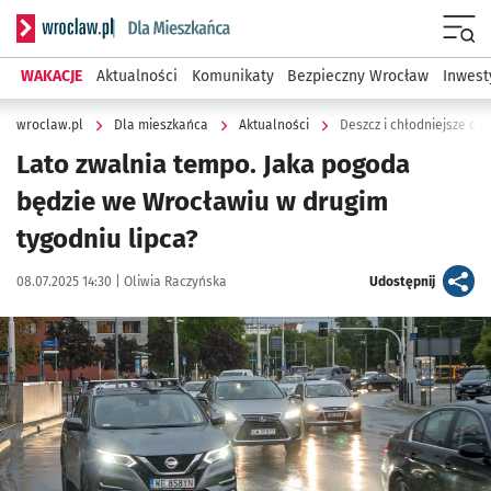
Serwis informacyjny wroclaw.pl podserwis: Dla mieszkańca
Menu
WAKACJE
Aktualności
Komunikaty
Bezpieczny Wrocław
Inwest
wroclaw.pl
Dla mieszkańca
Aktualności
Deszcz i chłodniejsze dn
Lato zwalnia tempo. Jaka pogoda
będzie we Wrocławiu w drugim
tygodniu lipca?
Data publikacji:
Autor:
artykuł
08.07.2025 14:30 |
Oliwia Raczyńska
Udostępnij
Kliknij, aby powiększyć