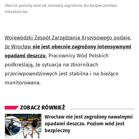
Obecne poziomy wód nie stanowią zagrożenia dla bezpieczeństwa
mieszkańców.
Wojewódzki Zespół Zarządzania Kryzysowego podaje,
że Wrocław
nie jest obecnie zagrożony intensywnymi
opadami deszczu
.
Pracownicy Wód Polskich
podkreślają, że sytuacja na zbiornikach
przeciwpowodziowych jest stabilna i na bieżąco
monitorowana.
ZOBACZ RÓWNIEŻ
otworzy się w nowej karcie
Wrocław nie jest zagrożony nawalnymi
opadami deszczu. Poziom wód jest
bezpieczny