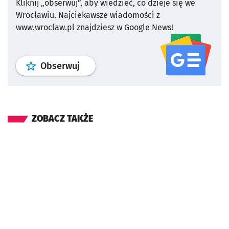
Kliknij „obserwuj”, aby wiedzieć, co dzieje się we
Wrocławiu.
Najciekawsze wiadomości z
www.wroclaw.pl znajdziesz w Google News!
profil
google news
serwisu wroclaw
Obserwuj
ZOBACZ TAKŻE