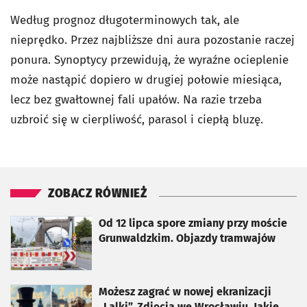
Według prognoz długoterminowych tak, ale
nieprędko. Przez najbliższe dni aura pozostanie raczej
ponura. Synoptycy przewidują, że wyraźne ocieplenie
może nastąpić dopiero w drugiej połowie miesiąca,
lecz bez gwałtownej fali upałów. Na razie trzeba
uzbroić się w cierpliwość, parasol i ciepłą bluzę.
ZOBACZ RÓWNIEŻ
otworzy się w nowej karcie
Od 12 lipca spore zmiany przy moście
Grunwaldzkim. Objazdy tramwajów
otworzy się w nowej karcie
Możesz zagrać w nowej ekranizacji
„Lalki”. Zdjęcia we Wrocławiu. Jakie