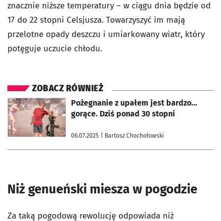
znacznie niższe temperatury – w ciągu dnia będzie od
17 do 22 stopni Celsjusza. Towarzyszyć im mają
przelotne opady deszczu i umiarkowany wiatr, który
potęguje uczucie chłodu.
ZOBACZ RÓWNIEŻ
otworzy się w nowej karcie
Pożegnanie z upałem jest bardzo...
gorące. Dziś ponad 30 stopni
06.07.2025
| Bartosz Chochołowski
Niż genueński miesza w pogodzie
Za taką pogodową rewolucję odpowiada niż