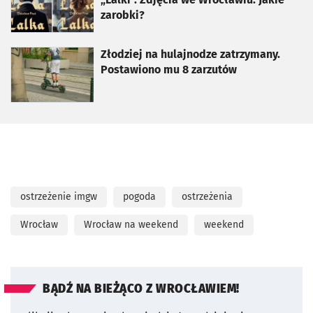
zarobki?
otworzy się w nowej karcie
Złodziej na hulajnodze zatrzymany.
Postawiono mu 8 zarzutów
ostrzeżenie imgw
pogoda
ostrzeżenia
Wrocław
Wrocław na weekend
weekend
BĄDŹ NA BIEŻĄCO Z WROCŁAWIEM!