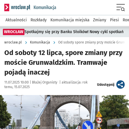
Serwis informacyjny wroclaw.pl podserwis: Komunikacja
Menu
Aktualności
Rozkłady
Komunikacja miejska
Zmiany
Piesi
Row
WROCŁAW
Spotkajmy się przy Banku Słoików! Nowy cykl spotkań
wroclaw.pl
Komunikacja
Od soboty spore zmiany przy moście Grunwa
Od soboty 12 lipca, spore zmiany przy
moście Grunwaldzkim. Tramwaje
pojadą inaczej
Data publikacji:
Autor:
11.07.2025 10:00 |
Błażej Organisty
|
aktualizacja:
rok
artykuł
Udostępnij
temu, 15.07.2025
Kliknij, aby zobaczyć galerię