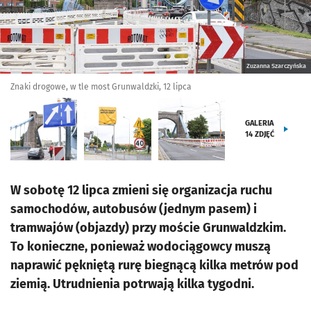
Zuzanna Szarczyńska
Znaki drogowe, w tle most Grunwaldzki, 12 lipca
GALERIA
14
ZDJĘĆ
W sobotę 12 lipca zmieni się organizacja ruchu
samochodów, autobusów (jednym pasem) i
tramwajów (objazdy) przy moście Grunwaldzkim.
To konieczne, ponieważ wodociągowcy muszą
naprawić pękniętą rurę biegnącą kilka metrów pod
ziemią. Utrudnienia potrwają kilka tygodni.