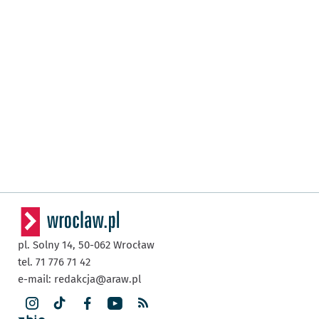
pl. Solny 14,
50-062
Wrocław
tel. 71 776 71 42
e-mail:
redakcja@araw.pl