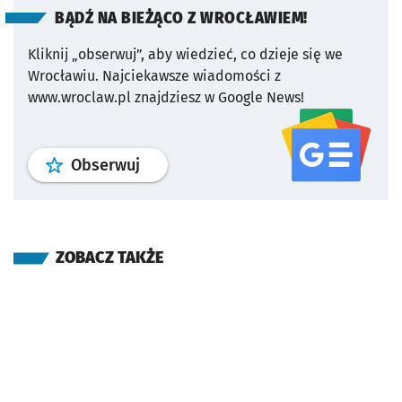
BĄDŹ NA BIEŻĄCO Z WROCŁAWIEM!
Kliknij „obserwuj”, aby wiedzieć, co dzieje się we
Wrocławiu.
Najciekawsze wiadomości z
www.wroclaw.pl znajdziesz w Google News!
profil
google news
serwisu wroclaw
Obserwuj
ZOBACZ TAKŻE