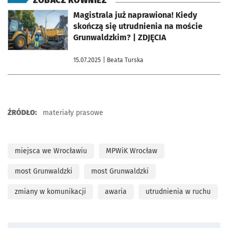
ZOBACZ RÓWNIEŻ
otworzy się w nowej karcie
Magistrala już naprawiona! Kiedy
skończą się utrudnienia na moście
Grunwaldzkim? | ZDJĘCIA
15.07.2025
| Beata Turska
ŹRÓDŁO:
materiały prasowe
miejsca we Wrocławiu
MPWiK Wrocław
most Grunwaldzki
most Grunwaldzki
zmiany w komunikacji
awaria
utrudnienia w ruchu