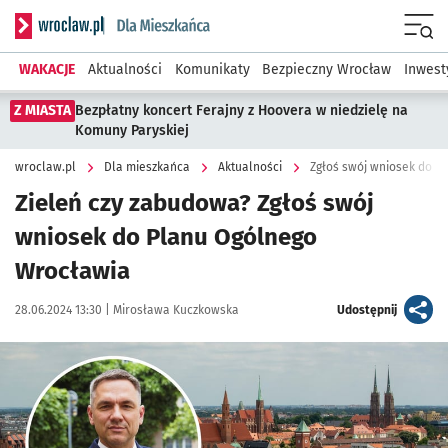
Serwis informacyjny wroclaw.pl podserwis: Dla mieszkańca
Menu
WAKACJE
Aktualności
Komunikaty
Bezpieczny Wrocław
Inwest
Z MIASTA
Bezpłatny koncert Ferajny z Hoovera w niedzielę na
Komuny Paryskiej
wroclaw.pl
Dla mieszkańca
Aktualności
Zgłoś swój wniosek do P
Zieleń czy zabudowa? Zgłoś swój
wniosek do Planu Ogólnego
Wrocławia
Data publikacji:
Autor:
artykuł
28.06.2024 13:30 |
Mirosława Kuczkowska
Udostępnij
Kliknij, aby powiększyć