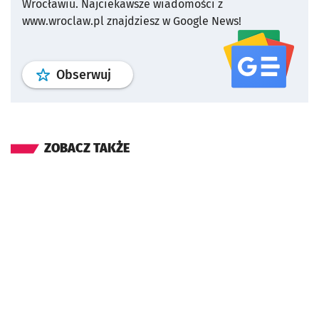
Wrocławiu.
Najciekawsze wiadomości z
www.wroclaw.pl znajdziesz w Google News!
profil
google news
serwisu wroclaw
Obserwuj
ZOBACZ TAKŻE