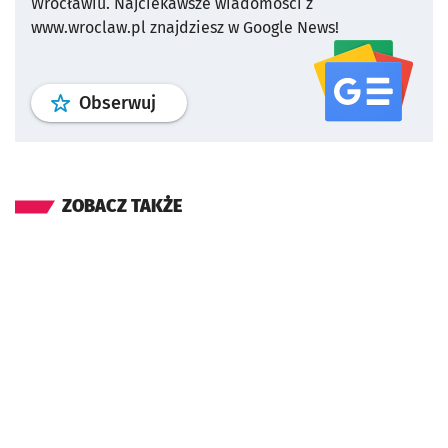
Wrocławiu.
Najciekawsze wiadomości z
www.wroclaw.pl znajdziesz w Google News!
profil
google news
serwisu wroclaw
Obserwuj
ZOBACZ TAKŻE