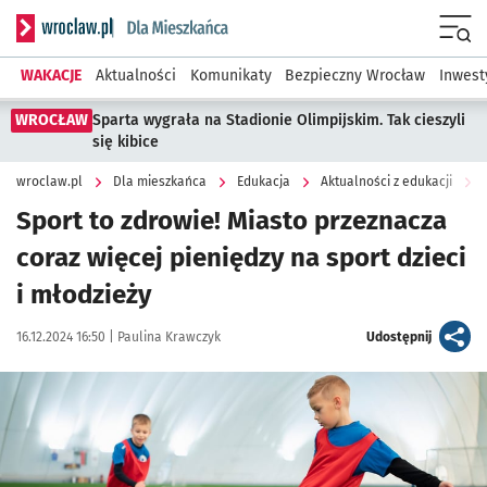
Serwis informacyjny wroclaw.pl podserwis: Dla mieszkańca
Menu
WAKACJE
Aktualności
Komunikaty
Bezpieczny Wrocław
Inwest
WROCŁAW
Sparta wygrała na Stadionie Olimpijskim. Tak cieszyli
się kibice
wroclaw.pl
Dla mieszkańca
Edukacja
Aktualności z edukacji
Sport to zdrowie! Miasto przeznacza
coraz więcej pieniędzy na sport dzieci
i młodzieży
Data publikacji:
Autor:
artykuł
16.12.2024 16:50 |
Paulina Krawczyk
Udostępnij
Kliknij, aby zobaczyć galerię