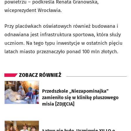
powietrzu – podkreśla Renata Granowska,
wiceprezydent Wrocławia.
Przy placówkach oświatowych również budowana i
odnawiana jest infrastruktura sportowa, która służy
uczniom. Na tego typu inwestycje w ostatnich pięciu
latach miasto przeznaczyło ponad 100 mln złotych.
ZOBACZ RÓWNIEŻ
otworzy się w nowej karcie
Przedszkole „Niezapominajka”
zamieniło się w klinikę pluszowego
misia [ZDJĘCIA]
otworzy się w nowej karcie
Łatwo nie było. Uczniowie XII LO o