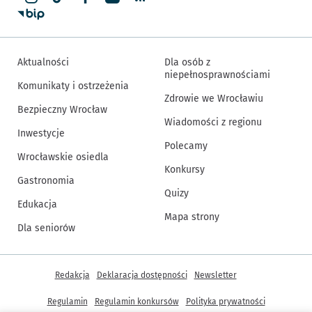
Aktualności
Dla osób z
niepełnosprawnościami
Komunikaty i ostrzeżenia
Zdrowie we Wrocławiu
Bezpieczny Wrocław
Wiadomości z regionu
Inwestycje
Polecamy
Wrocławskie osiedla
Konkursy
Gastronomia
Quizy
Edukacja
Mapa strony
Dla seniorów
Inne informacje
Redakcja
Deklaracja dostępności
Newsletter
Regulamin
Regulamin konkursów
Polityka prywatności