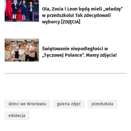
otworzy się w nowej karcie
Ola, Zosia i Leon będą mieli „władzę”
w przedszkolu! Tak zdecydowali
wyborcy [ZDJĘCIA]
otworzy się w nowej karcie
Świętowanie niepodległości w
„Tęczowej Polance”. Mamy zdjęcia!
dzieci we Wrocławiu
galeria zdjęć
przedszkola
edukacja