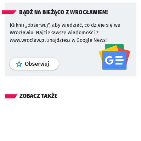
BĄDŹ NA BIEŻĄCO Z WROCŁAWIEM!
Kliknij „obserwuj”, aby wiedzieć, co dzieje się we
Wrocławiu.
Najciekawsze wiadomości z
www.wroclaw.pl znajdziesz w Google News!
profil
google news
serwisu wroclaw
Obserwuj
ZOBACZ TAKŻE