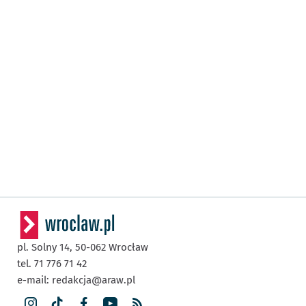
pl. Solny 14,
50-062
Wrocław
tel. 71 776 71 42
e-mail:
redakcja@araw.pl