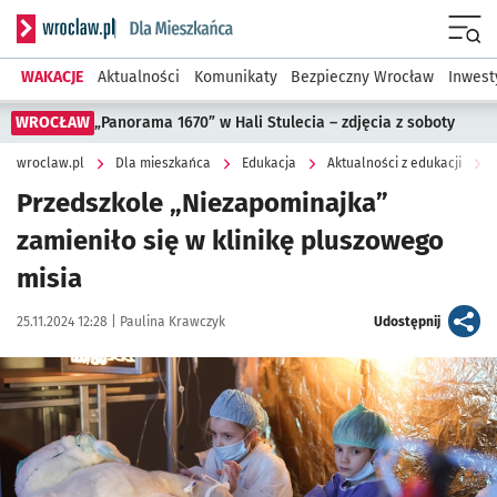
Serwis informacyjny wroclaw.pl podserwis: Dla mieszkańca
Menu
WAKACJE
Aktualności
Komunikaty
Bezpieczny Wrocław
Inwest
WROCŁAW
„Panorama 1670” w Hali Stulecia – zdjęcia z soboty
wroclaw.pl
Dla mieszkańca
Edukacja
Aktualności z edukacji
Przedszkole „Niezapominajka”
zamieniło się w klinikę pluszowego
misia
Data publikacji:
Autor:
artykuł
25.11.2024 12:28 |
Paulina Krawczyk
Udostępnij
Kliknij, aby zobaczyć galerię