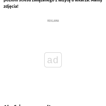
poziom stresu związanego z wizytą u lekarza. Mamy
zdjęcia!
REKLAMA
ad