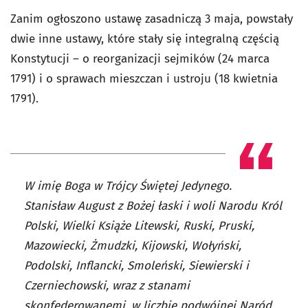
Zanim ogłoszono ustawę zasadniczą 3 maja, powstały
dwie inne ustawy, które stały się integralną częścią
Konstytucji – o reorganizacji sejmików (24 marca
1791) i o sprawach mieszczan i ustroju (18 kwietnia
1791).
W imię Boga w Trójcy Świętej Jedynego.
Stanisław August z Bożej łaski i woli Narodu Król
Polski, Wielki Książe Litewski, Ruski, Pruski,
Mazowiecki, Żmudzki, Kijowski, Wołyński,
Podolski, Inflancki, Smoleński, Siewierski i
Czerniechowski, wraz z stanami
skonfederowanemi, w liczbie podwójnej Naród