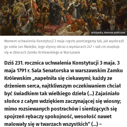
wikipedia, domena publiczna
Moment uchwalenia Konstytucji 3 maja często postrzegamy tak, jak wyobraził
go sobie Jan Matejko. Jego słynny obraz o wymiarach 247 × 446 cm znajduje
się w zbiorach Zamku Królewskiego w Warszawie
Dziś 231. rocznica uchwalenia Konstytucji 3 maja. 3
maja 1791 r. Sala Senatorska w warszawskim Zamku
Królewskim „napełniła się ciekawymi; każdy ze
drżeniem serca, najtkliwszym oczekiwaniem chciał
być świadkiem tak wielkiego dzieła (...) Zajaśniało
słońce z całym wdziękiem zaczynającej się wiosny;
mimo rozsiewanych postrachów i sierdzących się
spojrzeń rębaczy spokojność, wesołość nawet
malowały się w twarzach wszystkich” (...) –