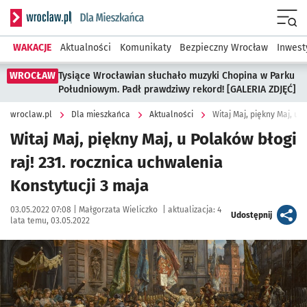
Serwis informacyjny wroclaw.pl podserwis: Dla mieszkańca
Menu
WAKACJE
Aktualności
Komunikaty
Bezpieczny Wrocław
Inwest
WROCŁAW
Tysiące Wrocławian słuchało muzyki Chopina w Parku
Południowym. Padł prawdziwy rekord! [GALERIA ZDJĘĆ]
wroclaw.pl
Dla mieszkańca
Aktualności
Witaj Maj, piękny Maj, u Polaków błogi
raj! 231. rocznica uchwalenia
Konstytucji 3 maja
Data publikacji:
Autor:
03.05.2022 07:08 |
Małgorzata Wieliczko
|
aktualizacja:
4
artykuł
Udostępnij
lata temu, 03.05.2022
Kliknij, aby powiększyć