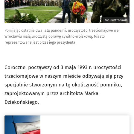
fot. UM Wrocławia
Pomijając ostatnie dwa lata pandemii, uroczystości trzeciomajowe we
Wrocławiu mają uroczystą oprawę cywilno-wojskową. Miasto
reprezentowane jest przez jego prezydenta
Coroczne, począwszy od 3 maja 1993 r. uroczystości
trzeciomajowe w naszym mieście odbywają się przy
specjalnie stworzonym na tę okoliczność pomniku,
zaprojektowanym przez architekta Marka
Dziekońskiego.