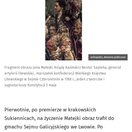
wikipedia, domena publiczna
Fragment obrazu Jana Matejki. Książę Kazimierz Nestor Sapieha, generał
artylerii litewskiej , marszałek konfederacji Wielkiego Księstwa
Litewskiego w Sejmie Czteroletnim w 1788 r., jeden z twórców i
sygnatariuszy Konstytucji 3 maja
Pierwotnie, po premierze w krakowskich
Sukiennicach, na życzenie Matejki obraz trafił do
gmachu Sejmu Galicyjskiego we Lwowie. Po