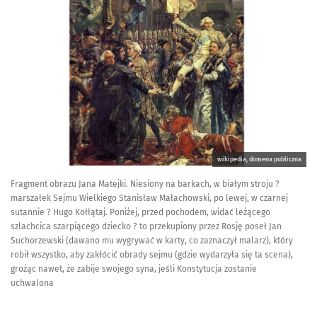
wikipedia, domena publiczna
Fragment obrazu Jana Matejki. Niesiony na barkach, w białym stroju ?
marszałek Sejmu Wielkiego Stanisław Małachowski, po lewej, w czarnej
sutannie ? Hugo Kołłątaj. Poniżej, przed pochodem, widać leżącego
szlachcica szarpiącego dziecko ? to przekupiony przez Rosję poseł Jan
Suchorzewski (dawano mu wygrywać w karty, co zaznaczył malarz), który
robił wszystko, aby zakłócić obrady sejmu (gdzie wydarzyła się ta scena),
grożąc nawet, że zabije swojego syna, jeśli Konstytucja zostanie
uchwalona