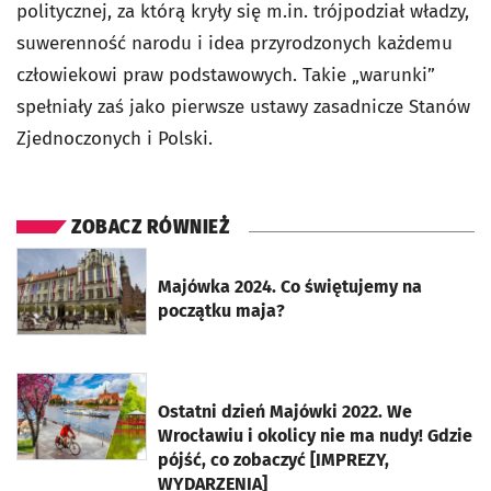
politycznej, za którą kryły się m.in. trójpodział władzy,
suwerenność narodu i idea przyrodzonych każdemu
człowiekowi praw podstawowych. Takie „warunki”
spełniały zaś jako pierwsze ustawy zasadnicze Stanów
Zjednoczonych i Polski.
ZOBACZ RÓWNIEŻ
otworzy się w nowej karcie
Majówka 2024. Co świętujemy na
początku maja?
otworzy się w nowej karcie
Ostatni dzień Majówki 2022. We
Wrocławiu i okolicy nie ma nudy! Gdzie
pójść, co zobaczyć [IMPREZY,
WYDARZENIA]