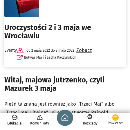
Uroczystości 2 i 3 maja we
Wrocławiu
Zobacz
Eventy
od 2 maja 2022 do 3 maja 2022
Bulwar Marii i Lecha Kaczyńskich
Witaj, majowa jutrzenko, czyli
Mazurek 3 maja
Pieśń ta znana jest również jako „Trzeci Maj” albo
„Trzeci maj Litwina”. Jej słowa stworzył Rajnold
Strona główna - wroclaw.pl
Suchodolski – poeta, działacz niepodległościowy,
Powietrze
Edukacja
Komunikaty
Rozkłady
uczestnik
powstania listopadowego jako żołnierz