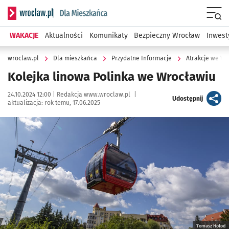
Serwis informacyjny wroclaw.pl podserwis: Dla mieszkańca
Menu
WAKACJE
Aktualności
Komunikaty
Bezpieczny Wrocław
Inwest
wroclaw.pl
Dla mieszkańca
Przydatne Informacje
Atrakcje we W
Kolejka linowa Polinka we Wrocławiu
Data publikacji:
Autor:
24.10.2024 12:00 |
Redakcja www.wroclaw.pl
|
artykuł
Udostępnij
aktualizacja:
rok temu, 17.06.2025
Kliknij, aby powiększyć
Tomasz Hołod