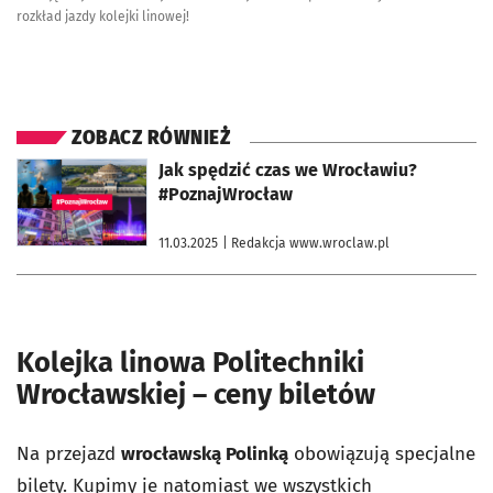
rozkład jazdy kolejki linowej!
ZOBACZ RÓWNIEŻ
otworzy się w nowej karcie
Jak spędzić czas we Wrocławiu?
#PoznajWrocław
11.03.2025
| Redakcja www.wroclaw.pl
Kolejka linowa Politechniki
Wrocławskiej – ceny biletów
Na przejazd
wrocławską Polinką
obowiązują specjalne
bilety. Kupimy je natomiast we wszystkich