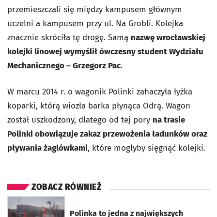
przemieszczali się między kampusem głównym
uczelni a kampusem przy ul. Na Grobli. Kolejka
znacznie skróciła tę drogę. Samą
nazwę wrocławskiej
kolejki linowej wymyślił ówczesny student Wydziału
Mechanicznego – Grzegorz Pac
.
W marcu 2014 r. o wagonik Polinki zahaczyła łyżka
koparki, którą wiozła barka płynąca Odrą. Wagon
został uszkodzony, dlatego od tej pory
na trasie
Polinki obowiązuje zakaz przewożenia ładunków oraz
pływania żaglówkami
, które mogłyby sięgnąć kolejki.
ZOBACZ RÓWNIEŻ
otworzy się w nowej karcie
Polinka to jedna z największych