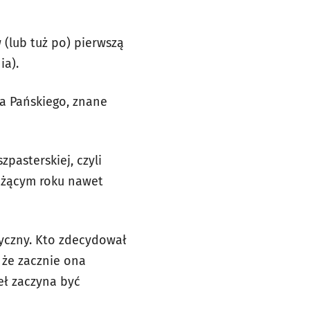
 (lub tuż po) pierwszą
ia).
ia Pańskiego, znane
pasterskiej, czyli
ieżącym roku nawet
tyczny. Kto zdecydował
 że zacznie ona
eł zaczyna być