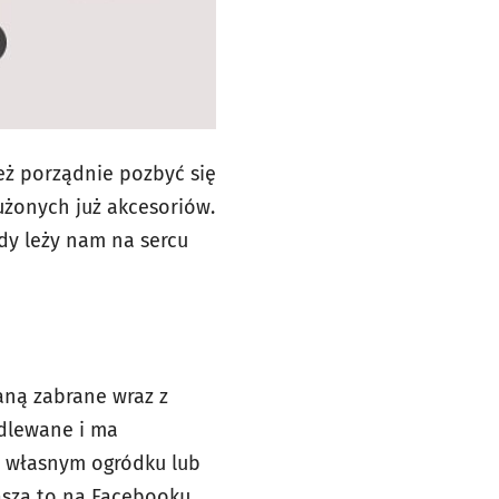
eż porządnie pozbyć się
użonych już akcesoriów.
gdy leży nam na sercu
aną zabrane wraz z
podlewane i ma
e własnym ogródku lub
asza to na Facebooku
.