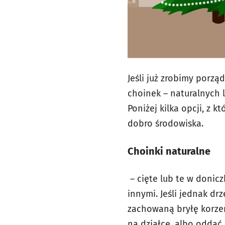
Jeśli już zrobimy porz
choinek – naturalnych l
Poniżej kilka opcji, z 
dobro środowiska.
Choinki naturalne
– cięte lub te w donic
innymi. Jeśli jednak dr
zachowaną bryłę korze
na działce, albo oddać