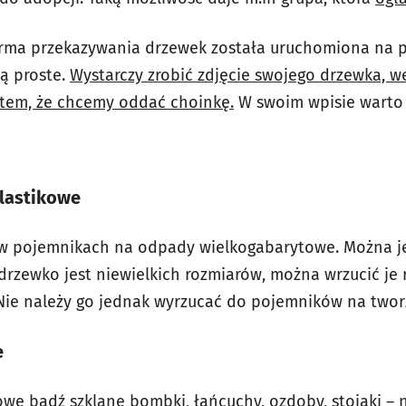
rma przekazywania drzewek została uruchomiona na pr
ą proste.
Wystarczy zrobić zdjęcie swojego drzewka, wej
em, że chcemy oddać choinkę.
W swoim wpisie warto
plastikowe
w pojemnikach na odpady wielkogabarytowe. Można je
e drzewko jest niewielkich rozmiarów, można wrzucić j
Nie należy go jednak wyrzucać do pojemników na twor
e
owe bądź szklane bombki, łańcuchy, ozdoby, stojaki – 