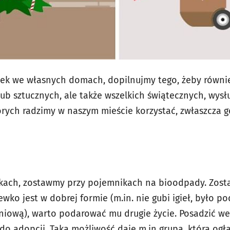
ądek we własnych domach, dopilnujmy tego, żeby równi
ub sztucznych, ale także wszelkich świątecznych, wysł
których radzimy w naszym mieście korzystać, zwłaszcza 
zkach, zostawmy przy pojemnikach na bioodpady. Zost
zewko jest w dobrej formie (m.in. nie gubi igieł, było 
niową), warto podarować mu drugie życie. Posadzić w
 do adopcji. Taką możliwość daje m.in grupa, która
ogł