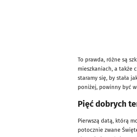
To prawda, różne są sz
mieszkaniach, a także c
staramy się, by stała j
poniżej, powinny być w
Pięć dobrych t
Pierwszą datą, którą mo
potocznie zwane Święte