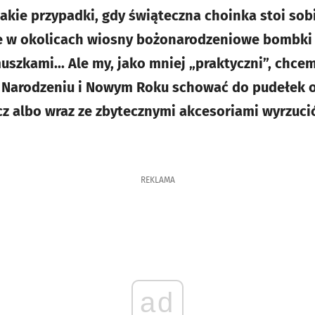
akie przypadki, gdy świąteczna choinka stoi so
 że w okolicach wiosny bożonarodzeniowe bombk
zkami... Ale my, jako mniej „praktyczni”, chcem
 Narodzeniu i Nowym Roku schować do pudełek o
z albo wraz ze zbytecznymi akcesoriami wyrzuci
REKLAMA
ad