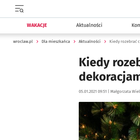
Menu główne portalu wroclaw.pl
WAKACJE
Aktualności
Kom
wroclaw.pl
Dla mieszkańca
Aktualności
Kiedy rozebrać c
Kiedy rozeb
dekoracjam
Data publikacji:
Autor:
05.01.2021 09:51 |
Małgorzata Wie
Kliknij, aby powiększyć