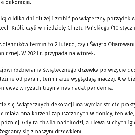
e dekoracje.
ką o kilka dni dłużej i zrobić poświąteczny porządek w
ech Króli, czyli w niedzielę Chrztu Pańskiego (10 styczn
wolenników termin to 2 lutego, czyli Święto Ofiarowan
nicznej. W 2021 r. przypada na wtorek.
jowi rozbierania świątecznego drzewka po wizycie dusz
leżnie od parafii, terminarze wyglądają inaczej. A w b
onieważ w ryzach trzyma nas nadal pandemia.
e się świątecznych dekoracji ma wymiar stricte prak
ie miała ona korzeni zapuszczonych w donicy, ten wie,
później. Gdy ta chwila nadchodzi, a ulewa suchych igi
 żegnamy się z naszym drzewkiem.