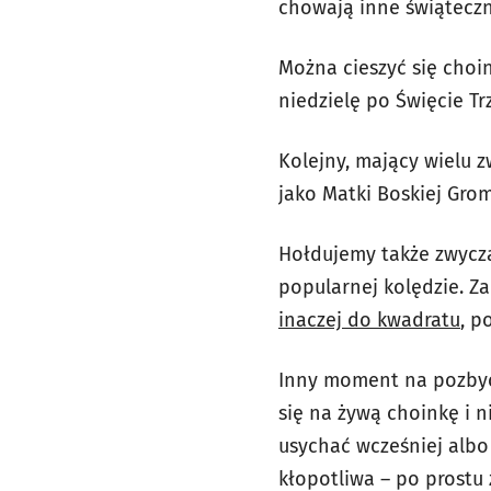
chowają inne świąteczn
Można cieszyć się choin
niedzielę po Święcie Trz
Kolejny, mający wielu z
jako Matki Boskiej Grom
Hołdujemy także zwycza
popularnej kolędzie. Za
inaczej do kwadratu
, p
Inny moment na pozbyci
się na żywą choinkę i n
usychać wcześniej albo 
kłopotliwa – po prostu