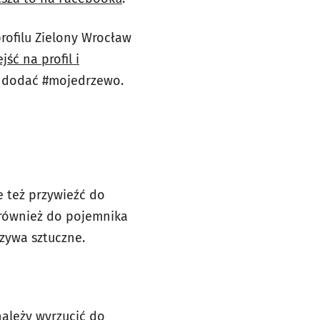
ofilu Zielony Wrocław
ść na profil i
 dodać #mojedrzewo.
 też przywieźć do
e również do pojemnika
zywa sztuczne.
należy wyrzucić do