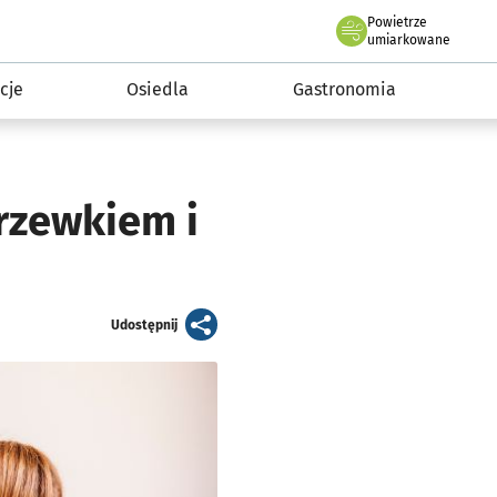
Powietrze
we Wrocławiu
 mieszkańca
umiarkowane
cje
Osiedla
Gastronomia
drzewkiem i
artykuł
Udostępnij