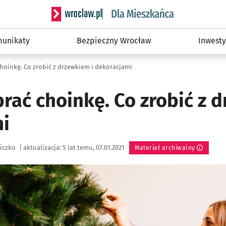
Serwis informacyjny wroclaw.pl podserwis: Dla
unikaty
Bezpieczny Wrocław
Inwesty
hoinkę. Co zrobić z drzewkiem i dekoracjami
rać choinkę. Co zrobić z 
i
liczko
|
aktualizacja:
5 lat temu, 07.01.2021
Materiał archiwalny